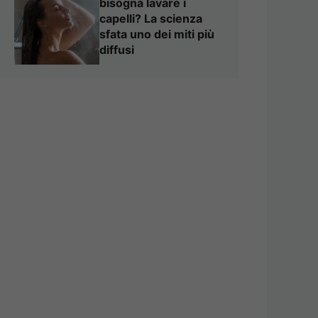
bisogna lavare i
capelli? La scienza
sfata uno dei miti più
diffusi