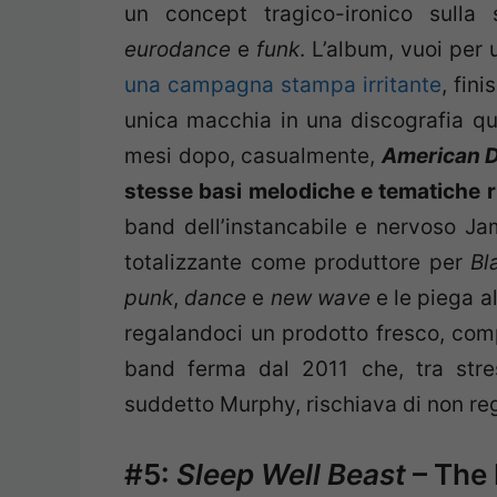
un concept tragico-ironico sulla s
eurodance
e
funk
. L’album, vuoi per
una campagna stampa irritante
, fin
unica macchia in una discografia qu
mesi dopo, casualmente,
American 
stesse basi melodiche e tematiche r
band dell’instancabile e nervoso Ja
totalizzante come produttore per
Bl
punk
,
dance
e
new wave
e le piega a
regalandoci un prodotto fresco, comp
band ferma dal 2011 che, tra stre
suddetto Murphy, rischiava di non rega
#5:
Sleep Well Beast
– The 