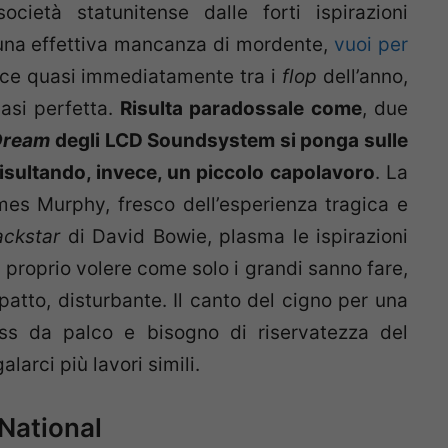
ocietà statunitense dalle forti ispirazioni
 una effettiva mancanza di mordente,
vuoi per
isce quasi immediatamente tra i
flop
dell’anno,
asi perfetta.
Risulta paradossale come
, due
Dream
degli LCD Soundsystem si ponga sulle
isultando, invece, un piccolo capolavoro
. La
mes Murphy, fresco dell’esperienza tragica e
ackstar
di David Bowie, plasma le ispirazioni
l proprio volere come solo i grandi sanno fare,
atto, disturbante. Il canto del cigno per una
ss da palco e bisogno di riservatezza del
larci più lavori simili.
National