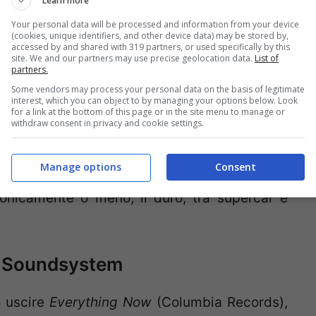
Learn more
er, The Creator. Una chiara concezione di fondo
Your personal data will be processed and information from your device
(cookies, unique identifiers, and other device data) may be stored by,
 (
Frank Ocean
su tutte) rendono brani come
accessed by and shared with 319 partners, or used specifically by this
site. We and our partners may use precise geolocation data.
List of
a
Where This Flower Blooms
o
911/Mr Lonely
partners.
trate chirurgicamente e un
sound
morbidissimo
Some vendors may process your personal data on the basis of legitimate
interest, which you can object to by managing your options below. Look
il malessere dilagante nei testi.
Flower Boy
è
for a link at the bottom of this page or in the site menu to manage or
withdraw consent in privacy and cookie settings.
della carriera di Tyler
e un tentativo da parte
e proprie insicurezze, tanto nascoste nei
Manage options
Consent
i, e al tempo stesso l’ennesima, buffa e
ronicamente o meno, il duro, tra supercar e
 Soundsystem
o uscire
Everything Now
(Columbia Records),