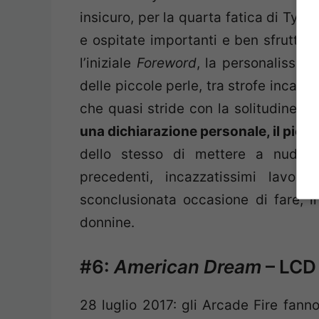
insicuro, per la quarta fatica di Tyl
e ospitate importanti e ben sfruttate
l’iniziale
Foreword
, la personalissim
delle piccole perle, tra strofe incas
che quasi stride con la solitudine e 
una dichiarazione personale, il picco 
dello stesso di mettere a nudo l
precedenti, incazzatissimi lavor
sconclusionata occasione di fare, i
donnine.
#6:
American Dream
– LCD
28 luglio 2017: gli Arcade Fire fann