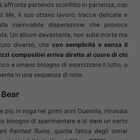
’affronta partendo sconfitto in partenza, con
At Me
, il suo ottavo lavoro; tracce delicate e
ulla inarrivabile disperazione che provoca
ata. Un album devastante, non sulla morte ma
uturo diverso, che
con semplicità e senza il
izzi compositivi arriva diretto al cuore di chi
stico e umano bisogno di esorcizzare il lutto, o
nte in una sequenza di note.
 Bear
 più in voga nei primi anni Duemila, ritrovala
so bisogno di sperimentare e di dare un certo
ieni
Painted Ruins
, quinta fatica degli ormai