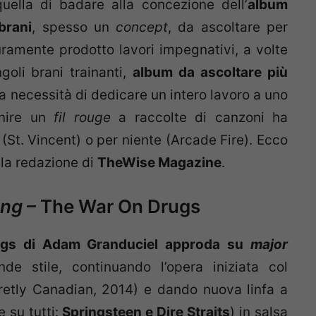
ella di badare alla concezione dell’
album
brani
, spesso un
concept
, da ascoltare per
curamente prodotto lavori impegnativi, a volte
oli brani trainanti,
album da ascoltare più
La necessità di dedicare un intero lavoro a uno
nire un
fil rouge
a raccolte di canzoni ha
o (St. Vincent) o per niente (Arcade Fire). Ecco
la redazione di
TheWise Magazine
.
ing
– The War On Drugs
ugs di Adam Granduciel approda su
major
de stile, continuando l’opera iniziata col
etly Canadian, 2014) e dando nuova linfa a
 su tutti:
Springsteen e Dire Straits
) in salsa