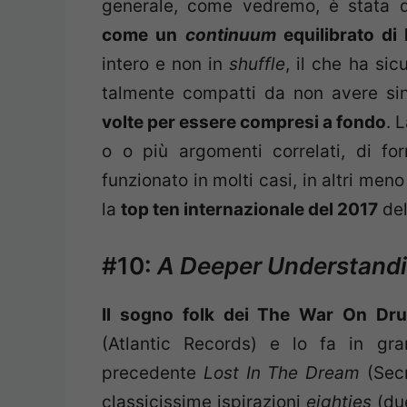
generale, come vedremo, è stata qu
come un
continuum
equilibrato di 
intero e non in
shuffle
, il che ha si
talmente compatti da non avere sing
volte per essere compresi a fondo
. 
o o più argomenti correlati, di for
funzionato in molti casi, in altri men
la
top ten internazionale del 2017
del
#10:
A Deeper Understand
Il sogno folk dei The War On Dr
(Atlantic Records) e lo fa in gran
precedente
Lost In The Dream
(Secr
classicissime ispirazioni
eighties
(due