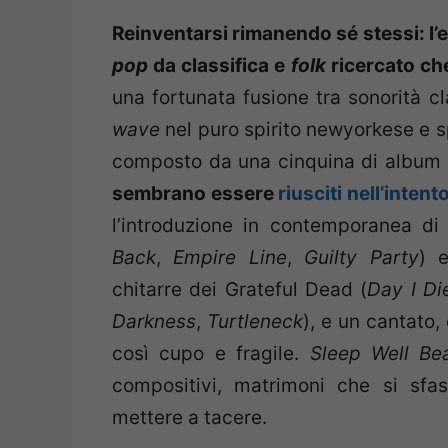
Reinventarsi rimanendo sé stessi: l’e
pop
da classifica e
folk
ricercato ch
una fortunata fusione tra sonorità cl
wave
nel puro spirito newyorkese e sp
composto da una cinquina di album c
sembrano essere
riusciti nell’intent
l’introduzione in contemporanea di g
Back
,
Empire Line
,
Guilty Party
) e
chitarre dei Grateful Dead (
Day I Di
Darkness
,
Turtleneck
), e un cantato
così cupo e fragile.
Sleep Well Be
compositivi, matrimoni che si sf
mettere a tacere.