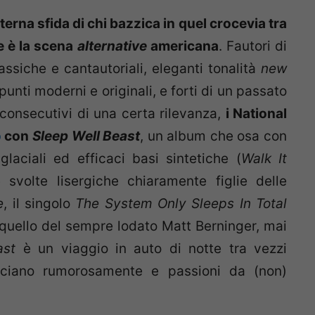
terna sfida di chi bazzica in quel crocevia tra
e è la scena
alternative
americana
. Fautori di
assiche e cantautoriali, eleganti tonalità
new
unti moderni e originali, e forti di un passato
onsecutivi di una certa rilevanza,
i National
o
con
Sleep Well Beast
, un album che osa con
laciali ed efficaci basi sintetiche (
Walk It
 svolte lisergiche chiaramente figlie delle
e
, il singolo
The System Only Sleeps In Total
, quello del sempre lodato Matt Berninger, mai
ast
è un viaggio in auto di notte tra vezzi
asciano rumorosamente e passioni da (non)