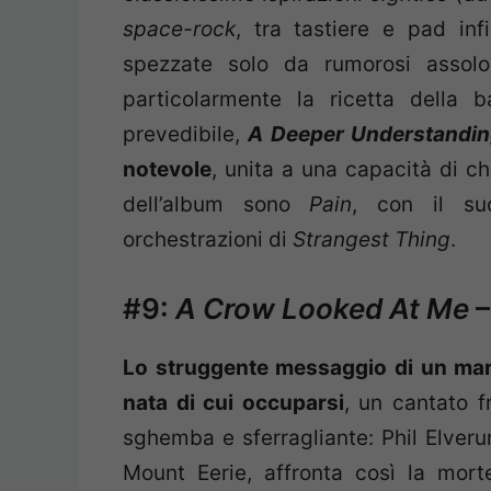
space-rock
, tra tastiere e pad inf
spezzate solo da rumorosi assolo
particolarmente la ricetta della b
prevedibile,
A Deeper Understandi
notevole
, unita a una capacità di ch
dell’album sono
Pain
, con il su
orchestrazioni di
Strangest Thing
.
#9:
A Crow Looked At Me
–
Lo struggente messaggio di un mar
nata di cui occuparsi
, un cantato f
sghemba e sferragliante: Phil Elveru
Mount Eerie, affronta così la morte