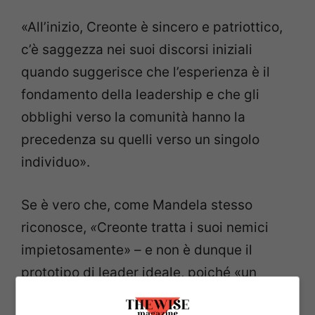
«All’inizio, Creonte è sincero e patriottico,
c’è saggezza nei suoi discorsi iniziali
quando suggerisce che l’esperienza è il
fondamento della leadership e che gli
obblighi verso la comunità hanno la
precedenza su quelli verso un singolo
individuo».
Se è vero che, come Mandela stesso
riconosce,
«
Creonte tratta i suoi nemici
impietosamente» – e non è dunque il
prototipo di leader ideale, poiché «un
leader deve saper moderare la giustizia