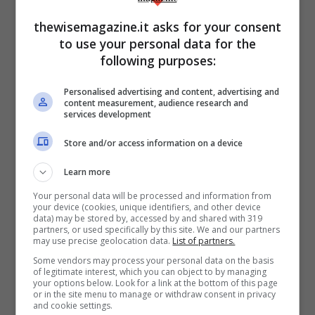
con la misericordia» – la gestione del
potere nei panni di Creonte gli ha
thewisemagazine.it asks for your consent
to use your personal data for the
comunque offerto diversi spunti
following purposes:
interessanti: «Di certo»
,
dice Creonte in un
passo dell’
Antigone
, «uno non può
Personalised advertising and content, advertising and
content measurement, audience research and
conoscere a fondo un uomo, il suo
services development
carattere, i suoi principi, la sua capacità di
Store and/or access information on a device
giudizio, finché non avrà dato prova di sé,
Learn more
governando il popolo, applicando la legge.
Your personal data will be processed and information from
L’esperienza, questa è la prova».
La
your device (cookies, unique identifiers, and other device
data) may be stored by, accessed by and shared with 319
“prova”, nel caso di Mandela, è stata
partners, or used specifically by this site. We and our partners
may use precise geolocation data.
List of partners.
ragionare
(sul palco, d’accordo, ma non
Some vendors may process your personal data on the basis
solo)
con la testa di un uomo che
of legitimate interest, which you can object to by managing
your options below. Look for a link at the bottom of this page
rappresentava l’
establishment
, lo status
or in the site menu to manage or withdraw consent in privacy
and cookie settings.