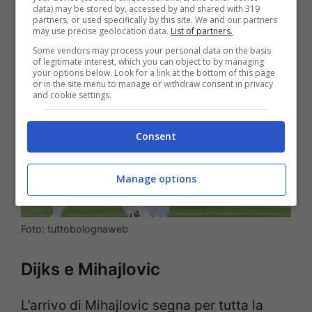
Inzaghi viene esonerato con un
data) may be stored by, accessed by and shared with 319
partners, or used specifically by this site. We and our partners
incomprensibile ritardo.
may use precise geolocation data.
List of partners.
Some vendors may process your personal data on the basis
of legitimate interest, which you can object to by managing
your options below. Look for a link at the bottom of this page
or in the site menu to manage or withdraw consent in privacy
and cookie settings.
Consent
Manage options
Foto: tuttobolognaweb
Dijks e Mihajlovic
L’arrivo di Mihajlovic segna per tutta la