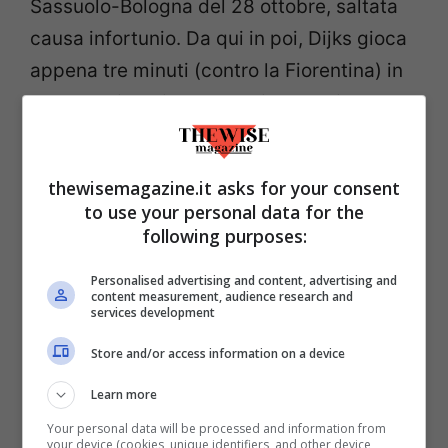
Sassuolo-Bologna del 28 ottobre, saltata
causa infortunio. Da qui in poi, Dijks gioca
appena tre minuti (contro la Fiorentina) in
nove partite. Rientra solo in occasione
della sfortunata sconfitta contro il Napoli,
al San Paolo.
È l’ultima partita del girone
thewisemagazine.it asks for your consent
d’andata, che il Bologna chiude a tredici
to use your personal data for the
punti
. Quella che doveva essere
following purposes:
l’occasione per rilanciarsi in un ambiente
Personalised advertising and content, advertising and
privo di pressioni sembra rivelarsi
content measurement, audience research and
services development
l’ennesima stagione deludente e
Store and/or access information on a device
incostante. L’ambiente è sempre più teso.
In seguito all’umiliante sconfitta per 0-4,
Learn more
subita in casa per mano del Frosinone,
Your personal data will be processed and information from
your device (cookies, unique identifiers, and other device