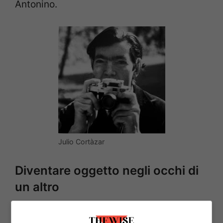
Antonino.
Julio Cortàzar
Diventare oggetto negli occhi di
un altro
Ma quella di Antonino lungi dall’essere una