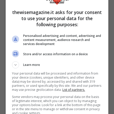
forma d’amore guasto, è una vera e propria
incursione nella vita di Bice. E lei stessa
thewisemagazine.it asks for your consent
to use your personal data for the
non è fotografata per ciò che è, ma per ciò
following purposes:
che nasconde senza sapere, è scavata fino
alla verità ultima alla quale lei soggiace,
Personalised advertising and content, advertising and
content measurement, audience research and
inconsapevolmente. Cerca di sorprenderla
services development
quando non si lascia distrarre dagli
Store and/or access information on a device
sguardi degli altri. Non è un caso che
Learn more
Calvino adoperi la parola “gelosia” a
Your personal data will be processed and information from
questo punto. Sartre, ne
L’essere e il nulla
,
your device (cookies, unique identifiers, and other device
data) may be stored by, accessed by and shared with 319
aveva già spiegato
in che misura lo
partners, or used specifically by this site. We and our partners
may use precise geolocation data.
List of partners.
sguardo dell’altro inevitabilmente
Some vendors may process your personal data on the basis
condizioni le azioni che compiamo. L’altro
of legitimate interest, which you can object to by managing
your options below. Look for a link at the bottom of this page
che osserva rende automaticamente
or in the site menu to manage or withdraw consent in privacy
and cookie settings.