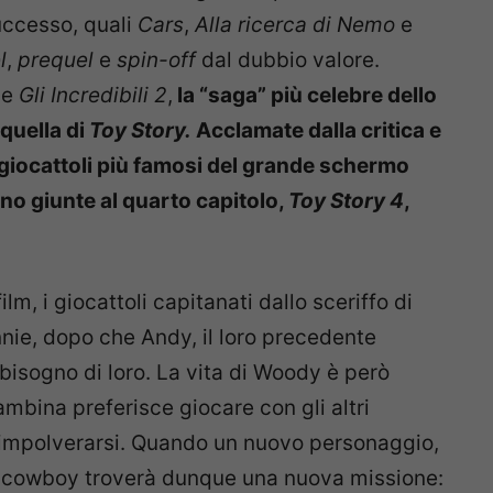
successo, quali
Cars
,
Alla ricerca di Nemo
e
l
,
prequel
e
spin-off
dal dubbio valore.
de
Gli Incredibili 2
,
la “saga” più celebre dello
quella di
Toy Story.
Acclamate dalla critica e
i giocattoli più famosi del grande schermo
 giunte al quarto capitolo,
Toy Story 4
,
lm, i giocattoli capitanati dallo sceriffo di
nie, dopo che Andy, il loro precedente
 bisogno di loro. La vita di Woody è però
bina preferisce giocare con gli altri
a impolverarsi. Quando un nuovo personaggio,
, il cowboy troverà dunque una nuova missione: