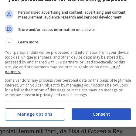
Personalised advertising and content, advertising and content
measurement, audience research and services development
iatore di Woody, il ruolo è stato affidato a Angelo Maggi,
Store and/or access information on a device
Learn more
Your personal data will be processed and information from your device
bbe dovuto essere un seguito, bensì
(cookies, unique identifiers, and other device data) may be stored by,
accessed by and shared with 319 partners, or used specifically by this
are la mancanza di Bo Peep nel terzo
site. We and our partners may use precise geolocation data.
List of
partners.
sso invece di legare l’inadeguatezza della
Some vendors may process your personal data on the basis of legitimate
a della pastorella: in un
flashback
a inizio
interest, which you can object to by managing your options below. Look
for a link at the bottom of this page or in the site menu to manage or
 dalla famiglia di Andy, finendo in un negozio
withdraw consent in privacy and cookie settings.
dei “giocattoli perduti”, ovvero tutti coloro che
pendenti. Il personaggio ha subìto un grande
Manage options
Consent
e sue precedenti apparizioni, rientrando nella
onisti femminili forti, da Elsa di
Frozen
a Rey