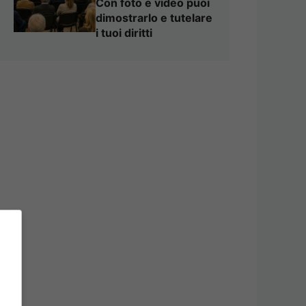
Con foto e video puoi
dimostrarlo e tutelare
i tuoi diritti