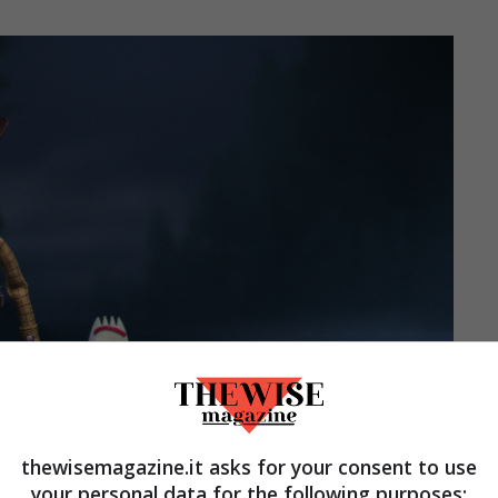
thewisemagazine.it asks for your consent to use
your personal data for the following purposes: