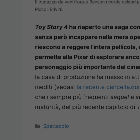
Il pupazzo da ventriloquo Benson ricorda celebri p
Piccoli Brividi.
Toy Story 4
ha riaperto una saga cons
senza però incappare nella mera op
riescono a reggere l’intera pellicola
permette alla Pixar di esplorare ancor
personaggio più importante del cin
la casa di produzione ha messo in at
inediti (vedasi
la recente cancellazio
che i sempre più frequenti
sequel
e
s
maturità, del più recente capitolo di
T
Categorie
Spettacolo