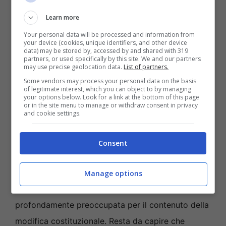
promessi dai 5 Stelle (anche se
altre stime
Learn more
indicano cifre più basse) e l’impegno per una
politica più sobria e vicina alle persone comuni.
Your personal data will be processed and information from
your device (cookies, unique identifiers, and other device
data) may be stored by, accessed by and shared with 319
partners, or used specifically by this site. We and our partners
Il fronte del no: composizione e
may use precise geolocation data.
List of partners.
ragioni
Some vendors may process your personal data on the basis
of legitimate interest, which you can object to by managing
your options below. Look for a link at the bottom of this page
or in the site menu to manage or withdraw consent in privacy
Come abbiamo visto sopra, è ancora presto per
and cookie settings.
sapere che posizione prenderanno alcune delle
principali forze politiche del nostro Paese durante
Consent
la campagna elettorale.
Per ora nel fronte dei
contrari alla riforma rientra sicuramente +Europa
Manage options
di Emma Bonino
, che fin dall’inizio si è detta
profondamente preoccupata per il contenuto della
modifica costituzionale. Resta da capire che