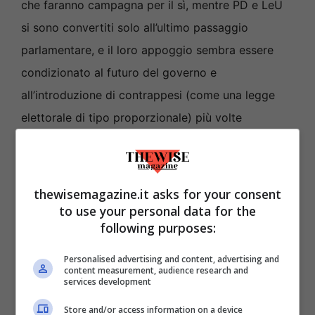
che faranno campagna per il sì, mentre PD e LeU
si sono convertiti solo all’ultimo passaggio
parlamentare, e il loro appoggio sembra essere
condizionato al futuro del governo e
all’introduzione di contrappesi (come una legge
elettorale di tipo proporzionale) più volte
auspicati. Un timido sì alla riforma sembra
pervenire anche dai sindacati confederali (CGIL,
CISL, UIL) che però non hanno ancora espresso
thewisemagazine.it asks for your consent
una posizione ufficiale in merito.
to use your personal data for the
following purposes:
In generale, è facile prevedere che
i costi della
Personalised advertising and content, advertising and
content measurement, audience research and
politica saranno al centro della campagna del sì
,
services development
con i cinquecento milioni a legislatura di risparmio
Store and/or access information on a device