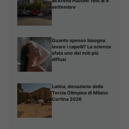
all’Arena Puccini: fino al 9
settembre
Quanto spesso bisogna
lavare i capelli? La scienza
sfata uno dei miti più
diffusi
Latina, donazione della
Torcia Olimpica di Milano
Cortina 2026