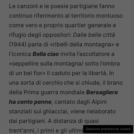
Le canzoni e le poesie partigiane fanno
continuo riferimento al territorio montuoso
come vero e proprio quartier generale e
rifugio degli oppositori:
Dalle belle città
(1944) parla di «ribelli della montagna» e
l’iconica
Bella ciao
invita l’ascoltatore a
«seppellire sulla montagna/ sotto l’ombra
di un bel fior» il caduto per la libertà. In
una sorta di cerchio che si chiude, il brano
della Prima guerra mondiale
Bersagliere
ha cento penne
, cantato dagli Alpini
stanziati sui ghiacciai, viene rielaborato
dai partigiani. A distanza di quasi
Gestione preferenze cookie
trent’anni, i primi e gli ultimi combattenti