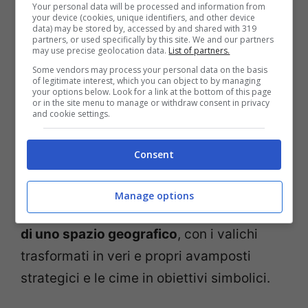
Your personal data will be processed and information from
your device (cookies, unique identifiers, and other device
d’altezza.
data) may be stored by, accessed by and shared with 319
partners, or used specifically by this site. We and our partners
may use precise geolocation data.
List of partners.
Militarizzare le montagne
Some vendors may process your personal data on the basis
of legitimate interest, which you can object to by managing
your options below. Look for a link at the bottom of this page
La Guerra bianca non rappresenta solo un
or in the site menu to manage or withdraw consent in privacy
and cookie settings.
formidabile assalto di massa all’ambiente
alpino, avendo educato un’intera
Consent
generazione di arruolati, loro malgrado,
alle tecniche di scalata. È anche un caso
Manage options
particolare ed estremo di
militarizzazione
di uno spazio geografico
, con i valichi
trasformati in veri e propri avamposti
strategici e le cime in obiettivi simbolici.