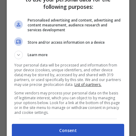
allenatore, l’esperienza a Genova di Perotti
following purposes:
fu esaltante. In un attacco ben congeniato,
Personalised advertising and content, advertising and
completato da Iago Falque e Matri, il
content measurement, audience research and
services development
Genoa rimase a lungo in lotta per le
Store and/or access information on a device
posizioni di vertice per poi concludere con
un ottimo sesto posto. Perotti in rossoblù
Learn more
ha giocato quarantatré partite in Serie A,
Your personal data will be processed and information from
your device (cookies, unique identifiers, and other device
con cinque reti e sette assist. Attualmente
data) may be stored by, accessed by and shared with 319
partners, or used specifically by this site. We and our partners
è svincolato dopo l’esperienza turca al
may use precise geolocation data.
List of partners.
Fenerbahçe.
Dopo la chiusura del
Some vendors may process your personal data on the basis
of legitimate interest, which you can object to by managing
calciomercato si è parlato
your options below. Look for a link at the bottom of this page
or in the site menu to manage or withdraw consent in privacy
insistentemente di un suo possibile
and cookie settings.
ritorno al Genoa come parametro zero, al
Consent
momento senza sviluppi
.