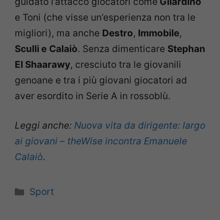
guidato l’attacco giocatori come
Gilardino
e Toni (che visse un’esperienza non tra le
migliori), ma anche
Destro
,
Immobile
,
Sculli e
Calaiò
. Senza dimenticare
Stephan
El Shaarawy
, cresciuto tra le giovanili
genoane e tra i più giovani giocatori ad
aver esordito in Serie A in rossoblù.
Leggi anche:
Nuova vita da dirigente: largo
ai giovani – theWise incontra Emanuele
Calaiò
.
Categorie
Sport