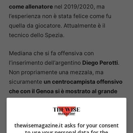
come allenatore
nel 2019/2020, ma
l’esperienza non è stata felice come fu
quella da giocatore. Attualmente è il
tecnico dello Spezia.
Mediana che si fa offensiva con
l’inserimento dell’argentino
Diego Perotti
.
Non propriamente una mezzala, ma
sicuramente
un centrocampista offensivo
che con il Genoa si è mostrato al grande
pubblico prima di passare alla Roma
e
vivere le sue annate migliori. Una stagione
e mezza in rossoblù prima di trasferirsi
thewisemagazine.it asks for your consent
nella Capitale. Con Gasperini come
to use your personal data for the