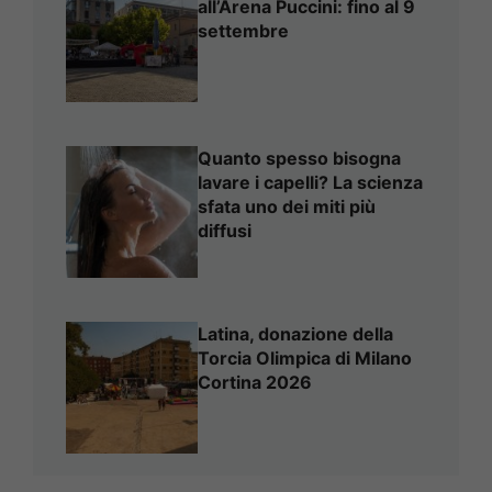
all’Arena Puccini: fino al 9
settembre
Quanto spesso bisogna
lavare i capelli? La scienza
sfata uno dei miti più
diffusi
Latina, donazione della
Torcia Olimpica di Milano
Cortina 2026