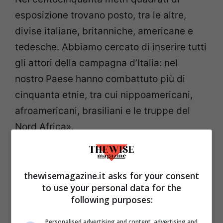
esposizione trovano posto, tra le altre,
divise italiane, britanniche, americane e
tedesche. Abbiamo cercato di inserire tutti
gli attori della campagna d’Italia: nel
nostro Paese hanno combattuto più di
cinquanta etnie, tra cui nippoamericani,
afroamericani, brasiliani e le truppe del
Nord Africa».
thewisemagazine.it asks for your consent
to use your personal data for the
following purposes:
Personalised advertising and content, advertising and