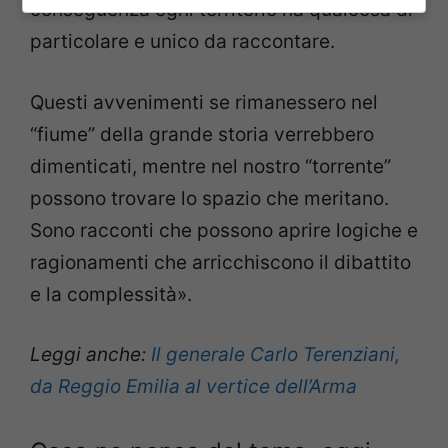
conseguenza ogni territorio ha qualcosa di
particolare e unico da raccontare.
Questi avvenimenti se rimanessero nel
“fiume” della grande storia verrebbero
dimenticati, mentre nel nostro “torrente”
possono trovare lo spazio che meritano.
Sono racconti che possono aprire logiche e
ragionamenti che arricchiscono il dibattito
e la complessità».
Leggi anche:
Il generale Carlo Terenziani,
da Reggio Emilia al vertice dell’Arma