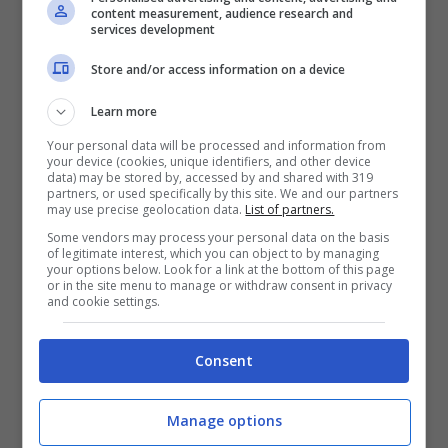
content measurement, audience research and
services development
Store and/or access information on a device
Learn more
Your personal data will be processed and information from
Il museo di ASMER.
your device (cookies, unique identifiers, and other device
data) may be stored by, accessed by and shared with 319
Qual è il valore della storia
partners, or used specifically by this site. We and our partners
may use precise geolocation data.
List of partners.
militare riportata alla dimensione
Some vendors may process your personal data on the basis
of legitimate interest, which you can object to by managing
della storia locale?
your options below. Look for a link at the bottom of this page
or in the site menu to manage or withdraw consent in privacy
and cookie settings.
«Credo che la storia militare sia storia di
uomini e storia di uomini vuol dire storia
Consent
locale. Ogni comunità ha dato uomini che
Manage options
hanno servito il proprio Paese, di