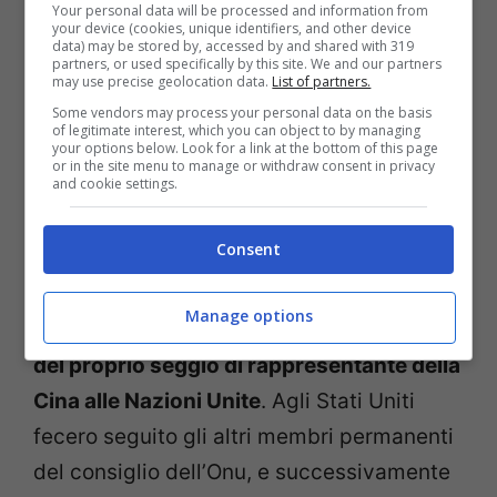
Your personal data will be processed and information from
governi occidentali, mentre la Cina
your device (cookies, unique identifiers, and other device
data) may be stored by, accessed by and shared with 319
comunista di Mao fu appoggiata
partners, or used specifically by this site. We and our partners
may use precise geolocation data.
List of partners.
solamente da Russia e Gran Bretagna.
Some vendors may process your personal data on the basis
of legitimate interest, which you can object to by managing
your options below. Look for a link at the bottom of this page
Gli equilibri cambiarono quando, nel 1971,
or in the site menu to manage or withdraw consent in privacy
and cookie settings.
una svolta americana nella sua politica
estera mutò drasticamente lo scacchiere
Consent
geopolitico della regione, con
il
riconoscimento della Cina comunista e la
Manage options
conseguente perdita da parte di Taiwan
del proprio seggio di rappresentante della
Cina alle Nazioni Unite
. Agli Stati Uniti
fecero seguito gli altri membri permanenti
del consiglio dell’Onu, e successivamente