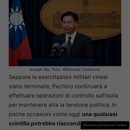
Joseph Wu. Foto: Wikimedia Commons.
Seppure le esercitazioni militari cinesi
siano terminate, Pechino continuerà a
effettuare operazioni di controllo sull’isola
per mantenere alta la tensione politica. In
poche occasioni come oggi
una qualsiasi
scintilla potrebbe riaccendere in maniera
Gestione preferenze cookie