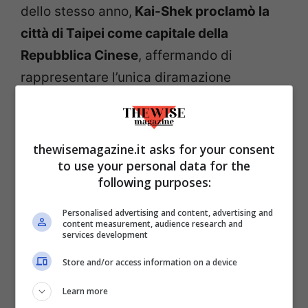
dello stesso anno,
Kai-Shek proclamò la
città di Taipei come capitale della
Repubblica Cinese
, affermando di
rappresentare l’unica diramazione
legittima del governo.
Nacquero così due Stati sovrani entrambi
thewisemagazine.it asks for your consent
rivendicanti il ruolo di legittimi
to use your personal data for the
following purposes:
governatori della Cina intera
. Tale
contrapposizione diede seguito nel corso
Personalised advertising and content, advertising and
content measurement, audience research and
del tempo a conflitti e momenti di forte
services development
instabilità, anche a livello
Store and/or access information on a device
internazionale. Taiwan venne inizialmente
Learn more
infatti riconosciuta dalla maggior parte dei