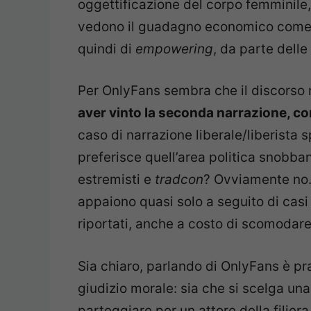
oggettificazione del corpo femminile, m
vedono il guadagno economico come u
quindi di
empowering
, da parte delle
Per OnlyFans sembra che il discorso n
aver vinto la seconda narrazione, con
caso di narrazione liberale/liberista
preferisce quell’area politica snobband
estremisti e
tradcon
? Ovviamente no. 
appaiono quasi solo a seguito di casi
riportati, anche a costo di scomodare 
Sia chiaro, parlando di OnlyFans è p
giudizio morale: sia che si scelga una
parteggiare per un attore della filier