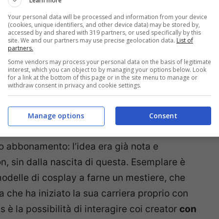
Learn more
Your personal data will be processed and information from your device
(cookies, unique identifiers, and other device data) may be stored by,
accessed by and shared with 319 partners, or used specifically by this
site. We and our partners may use precise geolocation data.
List of
partners.
Some vendors may process your personal data on the basis of legitimate
interest, which you can object to by managing your options below. Look
for a link at the bottom of this page or in the site menu to manage or
withdraw consent in privacy and cookie settings.
Manage options
Consent
Fans nota per i suoi contenuti controversi.
é inventato né reso popolare l’idea di
o abbonamento: l’idea era già nota e
n, sin dalla nascita di questa. Esemplare è
modelle di cosplay a farne un mestiere, che
a che ha iniziato la sua carriera proprio con
 è la possibilità di interagire coi creator
con