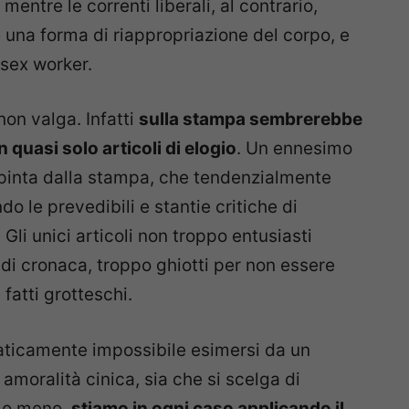
entre le correnti liberali, al contrario,
na forma di riappropriazione del corpo, e
 sex worker.
on valga. Infatti
sulla stampa sembrerebbe
 quasi solo articoli di elogio
. Un ennesimo
 spinta dalla stampa, che tendenzialmente
o le prevedibili e stantie critiche di
Gli unici articoli non troppo entusiasti
 di cronaca, troppo ghiotti per non essere
fatti grotteschi.
raticamente impossibile esimersi da un
 amoralità cinica, sia che si scelga di
a o meno,
stiamo in ogni caso applicando il