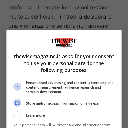
profonda e le vostre interazioni restano
molto superficiali. Ti ritrovi a desiderare
una vicinanza che sembra non arrivare
mai. La fiducia gioca un ruolo importante
in tutto ciò.
thewisemagazine.it asks for your consent
3)
Lui/lei minimizza i tuoi sentimenti
to use your personal data for the
following purposes:
Sentirsi sminuiti quando si è più vulnerabili
è una delle peggiori sensazioni al mondo.
Personalised advertising and content, advertising and
content measurement, audience research and
Speri di ottenere un po’ di supporto dalla
services development
persona di cui ti fidi, ma invece di
Store and/or access information on a device
comprendere le tue emozioni, lui/lei le
Learn more
respinge. Potrebbe darsi che il tuo partner
non sia interessato/a ad aiutarti nei
Your personal data will be processed and information from