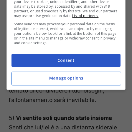
your device (cookies, unique identifiers, and other device
momenti difficili.
data) may be stored by, accessed by and shared with 319
partners, or used specifically by this site. We and our partners
may use precise geolocation data.
List of partners.
4)
Non ti fidi del tuo partner
Some vendors may process your personal data on the basis
of legitimate interest, which you can object to by managing
La fiducia è uno degli elementi chiave che
your options below. Look for a link at the bottom of this page
or in the site menu to manage or withdraw consent in privacy
lega una coppia e può anche essere il
and cookie settings.
fondamento di relazioni più sane e stabili.
Consent
Quindi, quando viene meno, è difficile
riparare ciò che resta di una relazione. Se
Manage options
vieni ripetutamente evitato/a dopo aver
tentato di condividere i tuoi bisogni,
l’allontanamento sarà inevitabile.
5)
Vi sentite soli quando state insieme
Senti che lui/lei è a una distanza siderale