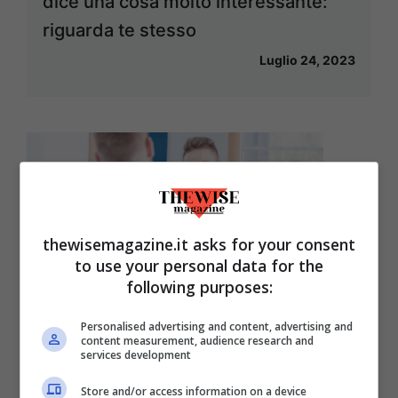
dice una cosa molto interessante:
riguarda te stesso
Luglio 24, 2023
thewisemagazine.it asks for your consent
to use your personal data for the
following purposes:
Personalised advertising and content, advertising and
content measurement, audience research and
Hai mai notato questo occhiello
services development
dietro le camicie? Ti rivelo a cosa
Store and/or access information on a device