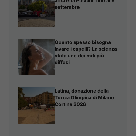
all’Arena Puccini: fino al 9
settembre
Quanto spesso bisogna
lavare i capelli? La scienza
sfata uno dei miti più
diffusi
Latina, donazione della
Torcia Olimpica di Milano
Cortina 2026