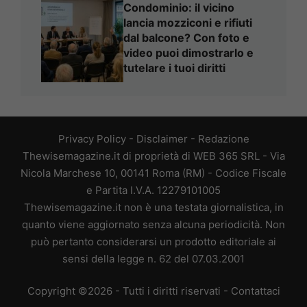
Condominio: il vicino
lancia mozziconi e rifiuti
dal balcone? Con foto e
video puoi dimostrarlo e
tutelare i tuoi diritti
Privacy Policy
-
Disclaimer
-
Redazione
Thewisemagazine.it di proprietà di WEB 365 SRL - Via
Nicola Marchese 10, 00141 Roma (RM) - Codice Fiscale
e Partita I.V.A. 12279101005
Thewisemagazine.it non è una testata giornalistica, in
quanto viene aggiornato senza alcuna periodicità. Non
può pertanto considerarsi un prodotto editoriale ai
sensi della legge n. 62 del 07.03.2001
Copyright ©2026 - Tutti i diritti riservati -
Contattaci