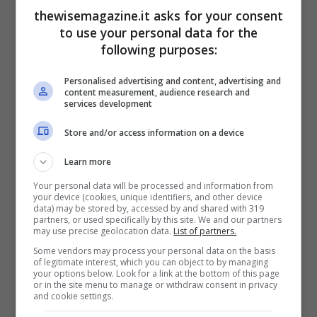
seria
thewisemagazine.it asks for your consent
Gennaio 5, 2024
to use your personal data for the
following purposes:
Personalised advertising and content, advertising and
content measurement, audience research and
services development
Store and/or access information on a device
Learn more
Your personal data will be processed and information from
your device (cookies, unique identifiers, and other device
data) may be stored by, accessed by and shared with 319
partners, or used specifically by this site. We and our partners
may use precise geolocation data.
List of partners.
Some vendors may process your personal data on the basis
Impossibile dimenticare Giovanni
of legitimate interest, which you can object to by managing
your options below. Look for a link at the bottom of this page
Muciaccia di Art Attack: ecco come
or in the site menu to manage or withdraw consent in privacy
and cookie settings.
si guadagna da vivere oggi