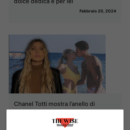
dolce dedica è per lei
Febbraio 20, 2024
Chanel Totti mostra l’anello di
fidanzamento: la relazione con
Cristian comincia ad essere molto