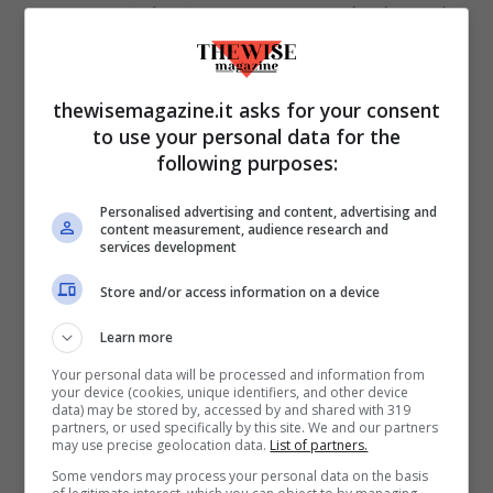
Sembra, infatti, che
non tutti siano in
grado di provare questa sensazione
piacevole, e che gli stessi che la provano
thewisemagazine.it asks for your consent
riportino di percepirla in maniera diversa
to use your personal data for the
e scatenata da stimoli diversi
. Se, però, si
following purposes:
analizzano i video sulla piattaforma
Personalised advertising and content, advertising and
YouTube, allora si può notare un filo
content measurement, audience research and
services development
conduttore: molto spesso sono persone
Store and/or access information on a device
che vengono riprese in primo piano, che
bisbigliano mentre toccano oggetti o
Learn more
superfici con strumenti di ogni genere; il
Your personal data will be processed and information from
your device (cookies, unique identifiers, and other device
tutto registrato con microfoni
data) may be stored by, accessed by and shared with 319
partners, or used specifically by this site. We and our partners
professionali.
A causa della forte
may use precise geolocation data.
List of partners.
replicabilità, i video sulla piattaforma si
Some vendors may process your personal data on the basis