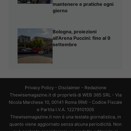
mantenere e pratiche ogni
giorno
Bologna, proiezioni
all’Arena Puccini: fino al 9
settembre
Privacy Policy
-
Disclaimer
-
Redazione
Thewisemagazine.it di proprietà di WEB 365 SRL - Via
Nicola Marchese 10, 00141 Roma (RM) - Codice Fiscale
e Partita I.V.A. 12279101005
Thewisemagazine.it non è una testata giornalistica, in
quanto viene aggiornato senza alcuna periodicità. Non