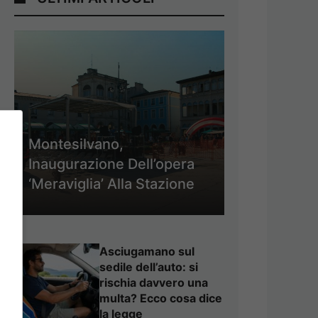
Montesilvano,
Inaugurazione Dell’opera
‘Meraviglia’ Alla Stazione
Asciugamano sul
sedile dell’auto: si
rischia davvero una
multa? Ecco cosa dice
la legge