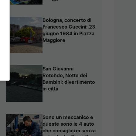
Bologna, concerto di
Francesco Guccini: 23
giugno 1984 in Piazza
Maggiore
San Giovanni
Rotondo, Notte dei
Bambini: divertimento
in città
Sono un meccanico e
queste sono le 4 auto
che consiglierei senza