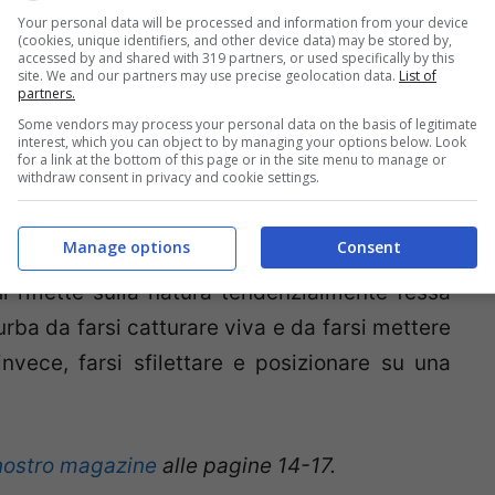
ente giustizia è stata fatta, e tutti noi ora
Your personal data will be processed and information from your device
(cookies, unique identifiers, and other device data) may be stored by,
te è una cosa che va preservata da tutti quei
accessed by and shared with 319 partners, or used specifically by this
site. We and our partners may use precise geolocation data.
List of
 questi periranno sotto le grinfie di terremoti
partners.
 andata a cercare
.
Some vendors may process your personal data on the basis of legitimate
interest, which you can object to by managing your options below. Look
for a link at the bottom of this page or in the site menu to manage or
withdraw consent in privacy and cookie settings.
ali umanizzati. Credit: animalieambiente.it
Manage options
Consent
i riflette sulla natura tendenzialmente fessa
urba da farsi catturare viva e da farsi mettere
nvece, farsi sfilettare e posizionare su una
nostro magazine
alle pagine 14-17.