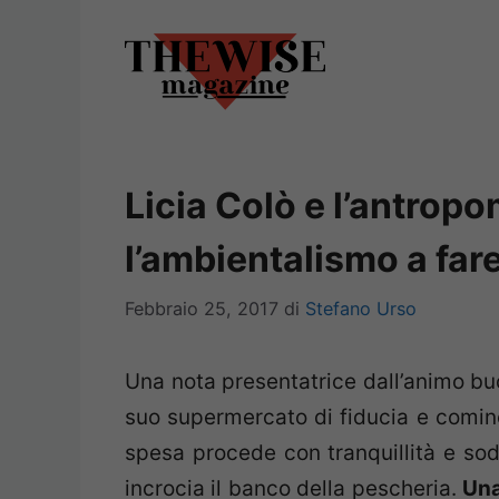
Vai
al
contenuto
Licia Colò e l’antrop
l’ambientalismo a far
Febbraio 25, 2017
di
Stefano Urso
Una nota presentatrice dall’animo buo
suo supermercato di fiducia e cominci
spesa procede con tranquillità e sod
incrocia il banco della pescheria.
Una