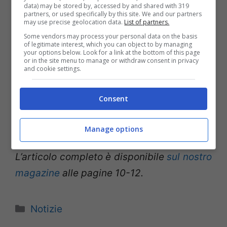
data) may be stored by, accessed by and shared with 319
dal
nesso di causalità: in altre parole, la
partners, or used specifically by this site. We and our partners
may use precise geolocation data.
List of partners.
dimostrazione del collegamento fra il
Some vendors may process your personal data on the basis
danno subito e l’operato del medico
.
of legitimate interest, which you can object to by managing
your options below. Look for a link at the bottom of this page
Andiamo, ora, ad analizzare nel dettaglio
or in the site menu to manage or withdraw consent in privacy
and cookie settings.
come si sono formate le teorie odierne, e
come queste hanno portato alla disciplina
Consent
attuale, attraverso l’analisi giuridica di
questo istituto.
Manage options
L’articolo completo è disponibile
sul nostro
magazine
alle pagine 10-12.
Categorie
Notizie