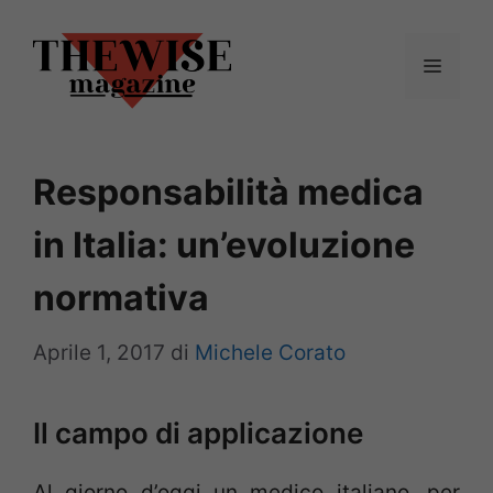
Vai
al
Menu
contenuto
Responsabilità medica
in Italia: un’evoluzione
normativa
Aprile 1, 2017
di
Michele Corato
Il campo di applicazione
Al giorno d’oggi un medico italiano, per