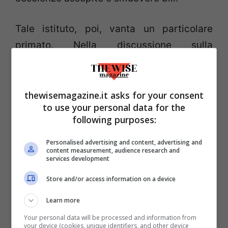
Tale istituto, poi, vanta un particolare
primato. Nella discussione sulla
responsabilità medica vi è stato, per la
prima volta,
l’incontro tra i due principali
rami del diritto italiano: il diritto civile e
thewisemagazine.it asks for your consent
to use your personal data for the
quello penale
. Gli esiti di questa
following purposes:
particolare convergenza hanno portato a
risultati tutt’altro che univoci. Il differente
Personalised advertising and content, advertising and
content measurement, audience research and
approccio degli studi, riferito a entrambe
services development
le branche del diritto, ha alimentato e
Store and/or access information on a device
continua tutt’ora ad alimentare la diatriba.
Learn more
Un esempio, che costituisce solo la punta
Your personal data will be processed and information from
dell’iceberg delle diverse fazioni, è dato
your device (cookies, unique identifiers, and other device