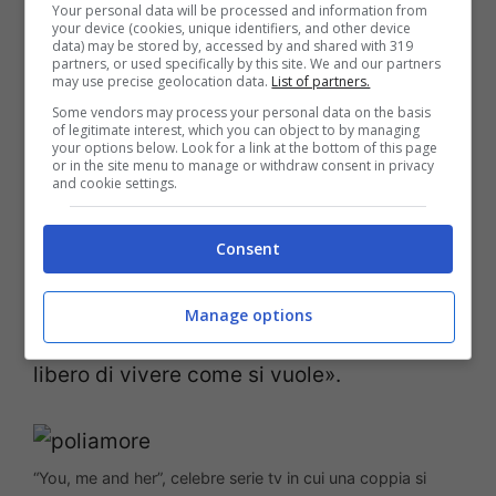
Your personal data will be processed and information from
rapporto. Questo nuovo modo di
your device (cookies, unique identifiers, and other device
data) may be stored by, accessed by and shared with 319
intenderci, e di intendersi, è stato
partners, or used specifically by this site. We and our partners
may use precise geolocation data.
List of partners.
profondamente liberatorio – dai ruoli
Some vendors may process your personal data on the basis
tradizionali, dalle abitudini non sempre
of legitimate interest, which you can object to by managing
your options below. Look for a link at the bottom of this page
piacevoli, e così via. Consiglierei a
or in the site menu to manage or withdraw consent in privacy
and cookie settings.
chiunque di provare, una sera, a cercare di
non pensare di dover necessariamente
Consent
svolgere un ruolo nei conforti della o del
partner, ma, semplicemente, di viversi la
Manage options
vita, condividendo e lasciandosi spazio
libero di vivere come si vuole».
“You, me and her”, celebre serie tv in cui una coppia si