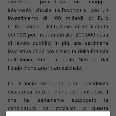
avversari, prevedeva un maggior
intervento statale nell’economia con un
investimento di 100 miliardi di Euro
nell’economia, l’istituzione di un’aliquota
del 90% per i redditi più alti, 200.000 posti
di lavoro pubblici in più, una settimana
lavorativa di 32 ore e l’uscita della Francia
dall’Unione Europea, dalla Nato e dal
Fondo Monetario Internazionale.
La Francia esce da una presidenza
disastrosa sotto il piano del consenso, il
che ha seriamente azzoppato la
candidatura dei socialisti a questa