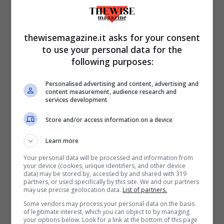
competizione: dalle primarie della sinistra
moderata, tra l’ex primo ministro Valls e il
meno moderato Hamon l’ha spuntata
thewisemagazine.it asks for your consent
to use your personal data for the
quest’ultimo, considerato ribelle dal suo
following purposes:
stesso partito, il quale si è presentato alle
elezioni con un programma che l’ha fatto
Personalised advertising and content, advertising and
content measurement, audience research and
ribattezzare «il Bernie Sanders Francese»
services development
dai commentatori internazionali:
Store and/or access information on a device
nell’elenco di azioni promesse troviamo la
Learn more
liberalizzazione della cannabis, la
Your personal data will be processed and information from
tassazione del lavoro prodotto da
your device (cookies, unique identifiers, and other device
data) may be stored by, accessed by and shared with 319
macchinari automatici, un assegno
partners, or used specifically by this site. We and our partners
may use precise geolocation data.
List of partners.
mensile di 600€ ai disoccupati e la
Some vendors may process your personal data on the basis
conversione della produzione energetica
of legitimate interest, which you can object to by managing
your options below. Look for a link at the bottom of this page