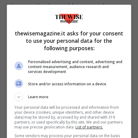
ricerca sia in rapida espansione, va
sottolineato che la stimolazione
transcraniale porta a dei miglioramenti ma
thewisemagazine.it asks for your consent
non al savantismo.
Da non sottovalutare i
to use your personal data for the
possibili effetti indesiderati
: la
following purposes:
stimolazione magnetica transcraniale può
Personalised advertising and content, advertising and
portare ad attacchi epilettici, mentre si è
content measurement, audience research and
services development
osservato che la stimolazione elettrica
transcraniale ha portato a un
Store and/or access information on a device
miglioramento delle prestazioni cognitive
Learn more
in un determinato ambito, ma allo stesso
Your personal data will be processed and information from
your device (cookies, unique identifiers, and other device
tempo a un
peggioramento
in altri ambiti.
data) may be stored by, accessed by and shared with 319
partners, or used specifically by this site. We and our partners
may use precise geolocation data.
List of partners.
Some vendors may process your personal data on the basis