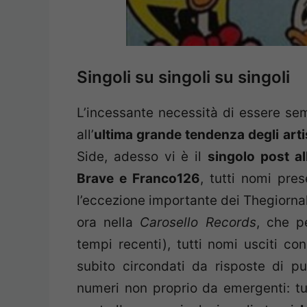
Singoli su singoli su singoli
L’incessante necessità di essere semp
all’
ultima grande tendenza degli artist
Side, adesso vi è il
singolo post a
Brave e Franco126
, tutti nomi pre
l’eccezione importante dei Thegiornali
ora nella
Carosello Records
, che p
tempi recenti), tutti nomi usciti c
subito circondati da risposte di pu
numeri non proprio da emergenti: tutt