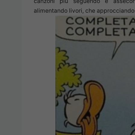
canzoni più seguendo e assecond
alimentando livori, che approcciandos