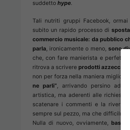
suddetto
hype
.
Tali nutriti gruppi Facebook, ormai
subito un rapido processo di
sposta
commercio musicale: da pubblico ch
parla
, ironicamente o meno,
sono div
che, con fare manierista e perfettame
ritrova a scrivere
prodotti azzeccati 
non per forza nella maniera migliore
ne parli”
, arrivando persino ad al
artistica, ma aderenti alle richieste
scatenare i commenti e la riverbe
sempre sul pezzo, ma che difficilment
Nulla di nuovo, ovviamente,
basti 