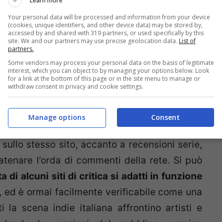
Learn more
alchi estivi con tormentoni strappati via a
Your personal data will be processed and information from your device
on un furbo
labor limae
, ma almeno in questi
(cookies, unique identifiers, and other device data) may be stored by,
accessed by and shared with 319 partners, or used specifically by this
 e si può con buona approssimazione lasciare
site. We and our partners may use precise geolocation data.
List of
partners.
mbito della critica musicale.
Some vendors may process your personal data on the basis of legitimate
interest, which you can object to by managing your options below. Look
for a link at the bottom of this page or in the site menu to manage or
e
,
Deer Waves
e
Rockit
su tutte,
da luogo di
withdraw consent in privacy and cookie settings.
eneratrici di hype e gossip più disparati
:
riste declino (in termini di visualizzazioni)
Manage options
Consent
pproccio critico agli album, almeno in tali
 sullo stesso sito, accanto a recensioni serie,
scatenare l’orda di commenti della rete. Si può
di alcuni siti di critica si adatti in funzione
, ed è ormai facilmente verificabile come una
i la scena indie italiana affrontino artisti e