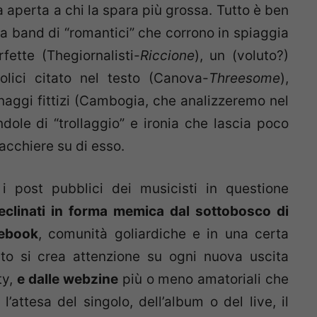
ra aperta a chi la spara più grossa. Tutto è ben
a band di “romantici” che corrono in spiaggia
rfette (Thegiornalisti-
Riccione
), un (voluto?)
lici citato nel testo (Canova-
Threesome
),
onaggi fittizi (Cambogia, che analizzeremo nel
indole di “trollaggio” e ironia che lascia poco
acchiere su di esso.
 i post pubblici dei musicisti in questione
declinati in forma memica dal sottobosco di
cebook
, comunità goliardiche e in una certa
to si crea attenzione su ogni nuova uscita
ty,
e dalle webzine
più o meno amatoriali che
attesa del singolo, dell’album o del live, il