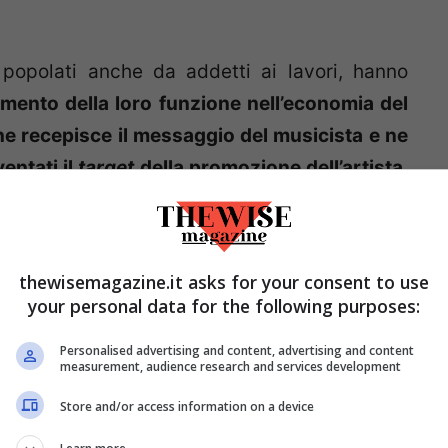
 popolati anche da addetti ai lavori, hanno
mento della loro funzione nell’economia del
e recepisce il messaggio del musicista e ne
entati il
target
della promozione dell’artista
,
nte radiofonico (declinato all’era social), si
al pubblico di riferimento
e si adatta a esso. E
, ma semplicemente nell’ottica del
“purché se
thewisemagazine.it asks for your consent to use
ternare prodotti di sempre dubbia qualità
your personal data for the following purposes:
 del pubblico, a cafonate volutissime volte a
Personalised advertising and content, advertising and content
razione dei contenuti da parte di
influencer
measurement, audience research and services development
e si interessano alla canzone in sé e per sé.
Store and/or access information on a device
pensare a Rovazzi e all’ultimo Gabry Ponte,