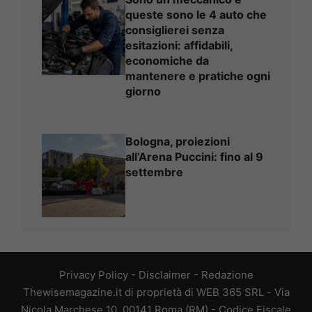
queste sono le 4 auto che
consiglierei senza
esitazioni: affidabili,
economiche da
mantenere e pratiche ogni
giorno
Bologna, proiezioni
all’Arena Puccini: fino al 9
settembre
Privacy Policy
-
Disclaimer
-
Redazione
Thewisemagazine.it di proprietà di WEB 365 SRL - Via
Nicola Marchese 10, 00141 Roma (RM) - Codice Fiscale