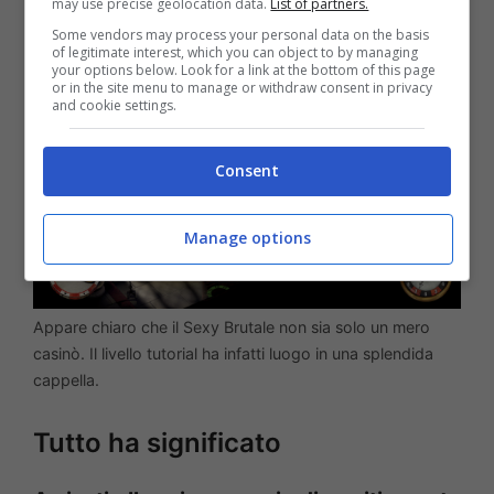
may use precise geolocation data.
List of partners.
bene e tornare poi indietro.
Some vendors may process your personal data on the basis
of legitimate interest, which you can object to by managing
your options below. Look for a link at the bottom of this page
or in the site menu to manage or withdraw consent in privacy
and cookie settings.
Consent
Manage options
Appare chiaro che il Sexy Brutale non sia solo un mero
casinò. Il livello tutorial ha infatti luogo in una splendida
cappella.
Tutto ha significato