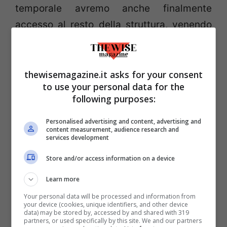
temporale avremo anche finalmente
accesso al resto della struttura, venendo
ironicamente tagliati fuori dalla Cappella
fino a quasi alla fine del gioco. La Donna
Rosso Sangue continuerà a seguirci
thewisemagazine.it asks for your consent
to use your personal data for the
durante i nostri sforzi, mettendo anche in
following purposes:
chiaro come l’edificio stesso lotti contro di
noi. La prossima tappa diventa quindi la
Personalised advertising and content, advertising and
content measurement, audience research and
parte essenziale dell’edificio: il casinò
services development
stesso, dove questa volta dovremo salvare
Store and/or access information on a device
una coppia di ospiti contemporaneamente.
Learn more
Per quanto l’esplorazione di altre zone non
Your personal data will be processed and information from
sia completamente impedita risulta poco
your device (cookies, unique identifiers, and other device
data) may be stored by, accessed by and shared with 319
pratica, ed è infatti consigliato osservare
partners, or used specifically by this site. We and our partners