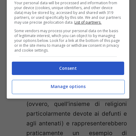
Your personal data will be processed and information from
opportunamente arrostite), mentre
your device (cookies, unique identifiers, and other device
data) may be stored by, accessed by and shared with 319
le teste e le mani generalmente sono
partners, or used specifically by this site. We and our partners
may use precise geolocation data.
List of partners.
tagliate per essere esposte a mo’ di
Some vendors may process your personal data on the basis
trofeo.
of legitimate interest, which you can object to by managing
your options below. Look for a link at the bottom of this page
Cannibalismo religioso
, certamente
or in the site menu to manage or withdraw consent in privacy
and cookie settings.
caratteristico delle popolazioni
primitive (citate in precedenza) ma
Consent
comune anche in alcuni gruppi
religiosi e sette sataniche. Tali culti
Manage options
rientrano nell’ambito del Manismo
(ovvero, quell’insieme di religioni
particolarmente devote ai defunti e
agli antenati) e rappresenterebbero
praticamente un esempio di