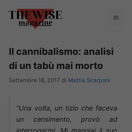
Vai
al
Menu
contenuto
Il cannibalismo: analisi
di un tabù mai morto
Settembre 16, 2017
di
Mattia Scarponi
“Una volta, un tizio che faceva
un censimento, provò ad
interrogarmi. Mi mangiai il suo