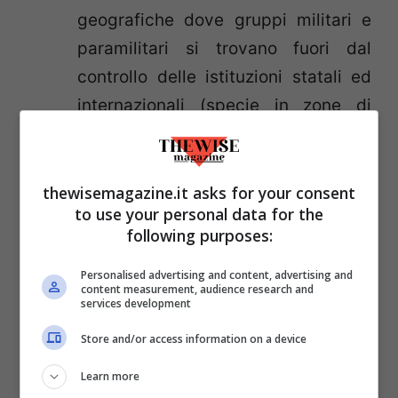
geografiche dove gruppi militari e
paramilitari si trovano fuori dal
controllo delle istituzioni statali ed
internazionali (specie in zone di
guerre civili con utilizzo di
mercenari). È il cannibalismo che
nasce come atto ultimo di
thewisemagazine.it asks for your consent
to use your personal data for the
prevaricazione e sopraffazione, è il
following purposes:
mangiare il nemico sconfitto (dopo
averlo eventualmente torturato) per
Personalised advertising and content, advertising and
content measurement, audience research and
disonorarne la memoria e
services development
impossessarsi della sua forza e
Store and/or access information on a device
intelligenza. Si mangiano soprattutto
Learn more
arti e parti interne (dopo averle