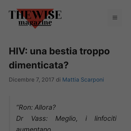
Vai
al
Menu
contenuto
HIV: una bestia troppo
dimenticata?
Dicembre 7, 2017
di
Mattia Scarponi
“Ron: Allora?
Dr Vass: Meglio, i linfociti
aumentano.