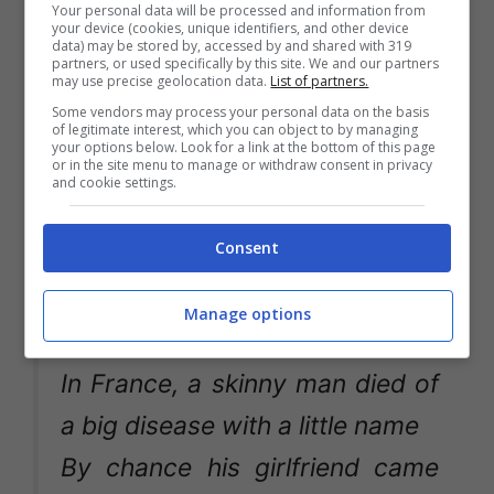
Your personal data will be processed and information from
sottovalutata da alcune categorie di
your device (cookies, unique identifiers, and other device
data) may be stored by, accessed by and shared with 319
individui,
colpisce soprattutto gli
partners, or used specifically by this site. We and our partners
may use precise geolocation data.
List of partners.
eterosessuali (44,9% contro il 40,7%
Some vendors may process your personal data on the basis
degli omosessuali) tra i 25 e i 36 anni,
of legitimate interest, which you can object to by managing
your options below. Look for a link at the bottom of this page
anche se ovviamente tutte le fasce d’età
or in the site menu to manage or withdraw consent in privacy
and cookie settings.
sono a rischio.
Consent
I danni effettivi dell’HIV
Manage options
“Oh yeah!
In France, a skinny man died of
a big disease with a little name
By chance his girlfriend came