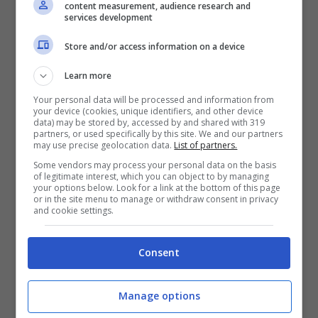
più osannato dal pubblico odierno, è senza
content measurement, audience research and
services development
dubbi Robert Johnson, citato molte volte
Store and/or access information on a device
negli
articoli
precedenti come esempio di
artista blues di stampo ancora
folk
, ma di
Learn more
sicuro più moderno di ciò che si sarebbe
Your personal data will be processed and information from
your device (cookies, unique identifiers, and other device
potuto sentire anche pochi anni prima
data) may be stored by, accessed by and shared with 319
partners, or used specifically by this site. We and our partners
delle sue performance.
may use precise geolocation data.
List of partners.
Some vendors may process your personal data on the basis
of legitimate interest, which you can object to by managing
Su di lui c’è per prima cosa da specificare
your options below. Look for a link at the bottom of this page
or in the site menu to manage or withdraw consent in privacy
che non appartenne in nessun modo al
and cookie settings.
gruppo di artisti oggi identificato con lo
stile Chicago. Johnson fu a tutti gli effetti
Consent
un anello intermedio tra la cultura
folk
Manage options
delle piantagioni e la nascente
popular