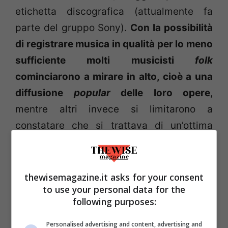
etichetta discografica (attualmente fa
parte del gruppo Sony).
Con la possibilità
di registrare musica in qualità per lo meno
sufficiente molti musicisti
folk
cominciarono a mirare in alto, cioè a una
diffusione
popular
delle loro opere
,
mentre altri invece si limitarono a
constatare che si trattava di un’ottima
opportunità di carriera.
L’anello mancante
thewisemagazine.it asks for your consent
to use your personal data for the
Il musicista più rappresentativo di queste
following purposes:
contraddizioni tra
folk
e
popular
, e insieme
Personalised advertising and content, advertising and