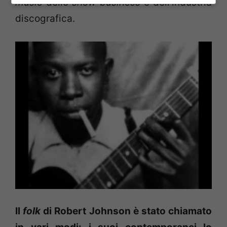
music
dello
show business
e dell’industria
discografica.
Il
folk
di Robert Johnson è stato chiamato