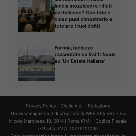
lancia mozziconi e rifiuti
dal balcone? Con foto e
video puoi dimostrarlo e
tutelare i tuoi diritti
Formia, bellezze
raccontate su Rai 1: focus
su ‘Un’Estate Italiana’
Privacy Policy
-
Disclaimer
-
Redazione
Thewisemagazine.it di proprietà di WEB 365 SRL - Via
Nicola Marchese 10, 00141 Roma (RM) - Codice Fiscale
e Partita I.V.A. 12279101005