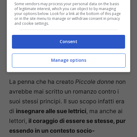
Some vendors may process your personal data on the basis
of legitimate interest, which you can object to by managing
your options below. Look for a link at the bottom of this page
or in the site menu to manage or withdraw consent in privacy
and cookie settings.
Consent
Le quattro piccole donne, interpretate da Annes Elwy,
Maya Hawke, Kathryn Newton e Willa Fitzgerald, nella
Manage options
serie BBC del 2017.
La penna che ha creato
Piccole donne
non
avrebbe mai scritto un romanzo contro i
suoi stessi principi. Il suo scopo infatti era
di
insegnare alle sue lettrici
, ma anche ai
lettori,
il coraggio di essere se stesse, pur
essendo in un contesto socio-