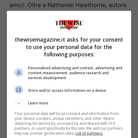
amici. Oltre a Nathaniel Hawthorne, autore
de
La lettera scarlatta
,
la Alcott conobbe
importanti esempi d’indipendenza
femminile
: la scrittrice e
thewisemagazine.it asks for your consent
giornalista Margaret Fuller e la
to use your personal data for the
following purposes:
poetessa Julia Ward Howe, entrambe
sensibili alla questione femminile e ai
Personalised advertising and content, advertising and
content measurement, audience research and
diritti delle donne. Altro esempio per lei fu
services development
sua madre Abigail, impegnata a sua volta
Store and/or access information on a device
nel movimento suffragista, come lo sarà
lei.
Learn more
Your personal data will be processed and information from
your device (cookies, unique identifiers, and other device
data) may be stored by, accessed by and shared with 319
partners, or used specifically by this site. We and our partners
may use precise geolocation data.
List of partners.