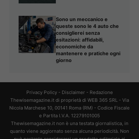
Sono un meccanico e
queste sono le 4 auto che
consiglierei senza
esitazioni: affidabili,
economiche da
mantenere e pratiche ogni
giorno
Privacy Policy
-
Disclaimer
-
Redazione
Thewisemagazine.it di proprietà di WEB 365 SRL - Via
Nicola Marchese 10, 00141 Roma (RM) - Codice Fiscale
e Partita I.V.A. 12279101005
Thewisemagazine.it non è una testata giornalistica, in
quanto viene aggiornato senza alcuna periodicità. Non
può pertanto considerarsi un prodotto editoriale ai