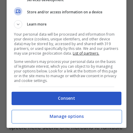
“se non appari non esisti” – come
Store and/or access information on a device
strumenti dotati di una grande influenza
sulle persone che, attraverso di essi,
Learn more
guardano e invidiano la vita degli altri e
Your personal data will be processed and information from
your device (cookies, unique identifiers, and other device
come fonti di pericolo se usati nel modo
data) may be stored by, accessed by and shared with 319
partners, or used specifically by this site. We and our partners
sbagliato
. Oltre all’ironia e alla capacità di
may use precise geolocation data.
List of partners.
riflettere sulla contemporaneità,
You
vanta
Some vendors may process your personal data on the basis
of legitimate interest, which you can object to by managing
anche il giusto dosaggio di sesso e
your options below. Look for a link at the bottom of this page
or in the site menu to manage or withdraw consent in privacy
violenza, immancabili in uno show
and cookie settings.
incentrato sull’ossessione per l’altro e sulla
follia che ne consegue. Senza scadere in
Consent
scene di sesso fini a se stesse, la serie
Manage options
sceglie un erotismo misurato ma efficace,
specie nelle scene che ricreano le fantasie