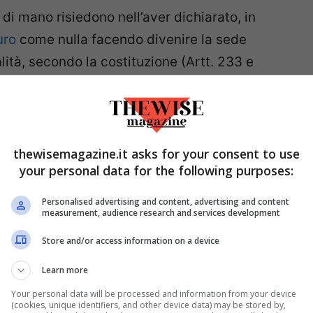
 di mano risiedono nell’aver dichiarato, in
uro
come nulla facendo divenire la sede
ità, secondo la costituzione (Artt. 233 e
eare un nuovo governo al presidente
nfatti dichiarato che Maduro è un
arica non sua e che ha ottenuto in maniera
nte rigettata dagli ambienti vicini a Maduro,
thewisemagazine.it asks for your consent to use
your personal data for the following purposes:
rso maggio assolutamente regolare e priva di
Personalised advertising and content, advertising and content
measurement, audience research and services development
azionale è stato oggetto di proteste: Guaidò ha
Store and/or access information on a device
 piazza e di scioperare due ore nella giornata
Learn more
proteste a Caracas, a Maracaibo, negli stati
Your personal data will be processed and information from your device
ttavia ha deciso di non mollare e ha risposto
(cookies, unique identifiers, and other device data) may be stored by,