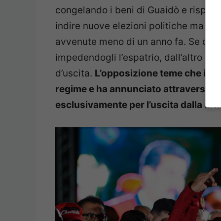
congelando i beni di Guaidò e rispond
indire nuove elezioni politiche ma non
avvenute meno di un anno fa. Se da u
impedendogli l’espatrio, dall’altro ha
d’uscita.
L’opposizione teme che invec
regime e ha annunciato attraverso il
esclusivamente per l’uscita dalla dit