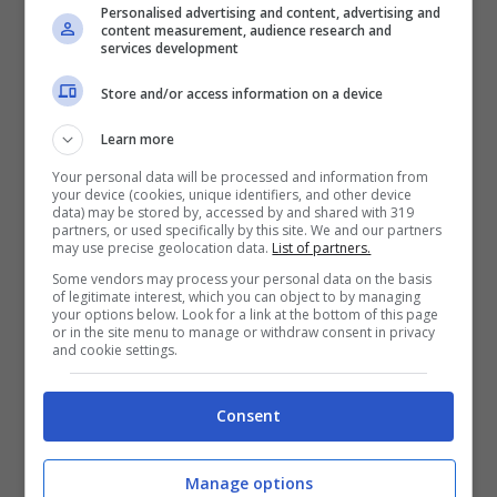
girovagare la bella isola
Personalised advertising and content, advertising and
content measurement, audience research and
services development
Il risultato è stato un terremoto sotto i
Store and/or access information on a device
piedi del M5S e un rallentamento per la
Lega
, che ha visto trionfare il proprio
Learn more
candidato grazie al risultato di coalizione. I
Your personal data will be processed and information from
your device (cookies, unique identifiers, and other device
5 Stelle continuano la tendenza negativa
data) may be stored by, accessed by and shared with 319
partners, or used specifically by this site. We and our partners
emersa in Abruzzo e confermata dai
may use precise geolocation data.
List of partners.
sondaggi. Nel caso della Sardegna non si
Some vendors may process your personal data on the basis
of legitimate interest, which you can object to by managing
può negare di aver assistito alla completa
your options below. Look for a link at the bottom of this page
or in the site menu to manage or withdraw consent in privacy
disillusione dell’elettorato.
Passare dal
and cookie settings.
42,49% dei voti delle politiche 2018
Consent
(369.000 sardi) al misero 9,72%
di
domenica scorsa non è spiegabile
Manage options
semplicemente con la diversità del