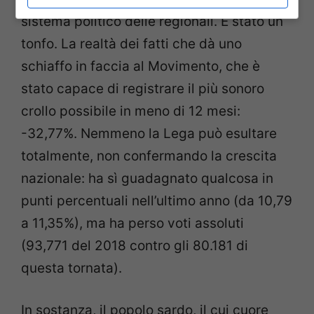
sistema politico delle regionali. È stato un
tonfo. La realtà dei fatti che dà uno
schiaffo in faccia al Movimento, che è
stato capace di registrare il più sonoro
crollo possibile in meno di 12 mesi:
-32,77%. Nemmeno la Lega può esultare
totalmente, non confermando la crescita
nazionale: ha sì guadagnato qualcosa in
punti percentuali nell’ultimo anno (da 10,79
a 11,35%), ma ha perso voti assoluti
(93,771 del 2018 contro gli 80.181 di
questa tornata).
In sostanza, il popolo sardo, il cui cuore