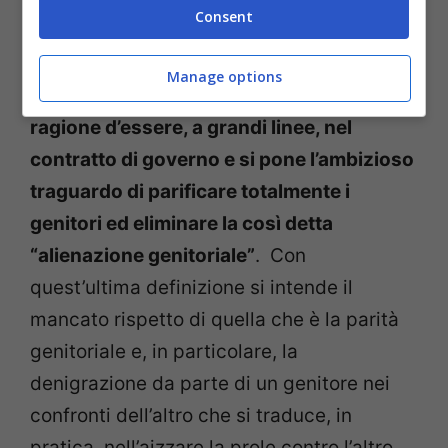
Consent
meglio, vorrebbe intervenire in maniera
diretta il disegno di legge Pillon.
Come già
Manage options
detto, tale disegno troverebbe la sua
ragione d’essere, a grandi linee, nel
contratto di governo e si pone l’ambizioso
traguardo di parificare totalmente i
genitori ed eliminare la così detta
“alienazione genitoriale”
. Con
quest’ultima definizione si intende il
mancato rispetto di quella che è la parità
genitoriale e, in particolare, la
denigrazione da parte di un genitore nei
confronti dell’altro che si traduce, in
pratica, nell’aizzare la prole contro l’altro