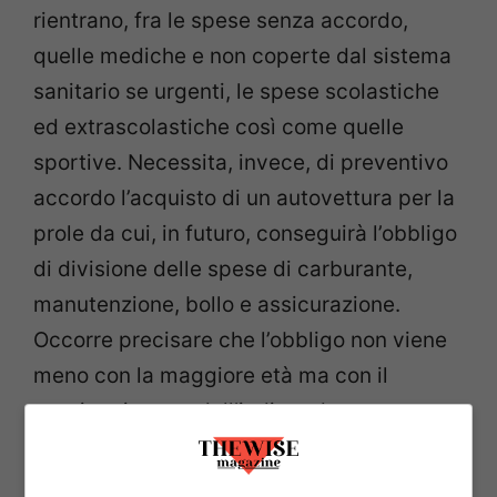
rientrano, fra le spese senza accordo,
quelle mediche e non coperte dal sistema
sanitario se urgenti, le spese scolastiche
ed extrascolastiche così come quelle
sportive. Necessita, invece, di preventivo
accordo l’acquisto di un autovettura per la
prole da cui, in futuro, conseguirà l’obbligo
di divisione delle spese di carburante,
manutenzione, bollo e assicurazione.
Occorre precisare che l’obbligo non viene
meno con la maggiore età ma con il
raggiungimento dell’indipendenza
economica o, quantomeno, quando il figlio
sia messo nelle condizioni di ottenerla.