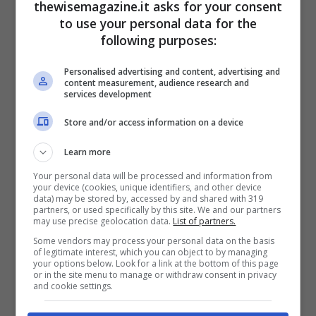
thewisemagazine.it asks for your consent
to use your personal data for the
following purposes:
Personalised advertising and content, advertising and
content measurement, audience research and
services development
Store and/or access information on a device
Learn more
Your personal data will be processed and information from
your device (cookies, unique identifiers, and other device
data) may be stored by, accessed by and shared with 319
partners, or used specifically by this site. We and our partners
may use precise geolocation data.
List of partners.
Some vendors may process your personal data on the basis
of legitimate interest, which you can object to by managing
your options below. Look for a link at the bottom of this page
or in the site menu to manage or withdraw consent in privacy
Il disegno Pillon
and cookie settings.
Nel quadro appena delineato interviene o,