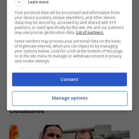
sconfortato. Molti si aspettavano uno
Learn more
spostamento verso Ciudadanos, ma ciò
Your personal data will be processed and information from
your device (cookies, unique identifiers, and other device
non è accaduto. La nascita del governo
data) may be stored by, accessed by and shared with 319
partners, or used specifically by this site. We and our partners
Sánchez, inoltre, ha scatenato polemiche
may use precise geolocation data.
List of partners.
durissime, che hanno incattivito un clima
Some vendors may process your personal data on the basis
of legitimate interest, which you can object to by managing
politico già di per sé tutt’altro che sereno.
your options below. Look for a link at the bottom of this page
or in the site menu to manage or withdraw consent in privacy
Per Vox quella rabbia e quella frustrazione
and cookie settings.
erano terreno fertile e non è stato difficile
Consent
convincere gli elettori a votarli. I moderati
sono rimasti fedeli al Partido Popular e
Manage options
soltanto una sparuta minoranza ha scelto
Ciudadanos
.