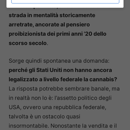
in tutto e per tutto, che è riuscito a farsi
strada in mentalità storicamente
arretrate, ancorate al pensiero
proibizionista dei primi anni ’20 dello
scorso secolo
.
Sorge quindi spontanea una domanda:
perché gli Stati Uniti non hanno ancora
legalizzato a livello federale la cannabis?
La risposta potrebbe sembrare banale, ma
in realtà non lo è: l’assetto politico degli
USA, ovvero una repubblica federale,
talvolta è un ostacolo quasi
insormontabile. Nonostante la vendita e il