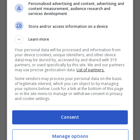
Personalised advertising and content, advertising and
generale del consumo di cannabis. Molti
content measurement, audience research and
services development
di coloro che prima erano
acceptors
sono
Store and/or access information on a device
diventati a tutti gli effetti dei consumatori,
mentre i
rejecters
sono quasi scomparsi
.
Learn more
Your personal data will be processed and information from
your device (cookies, unique identifiers, and other device
«Le cose stanno cambiando così in fretta»,
data) may be stored by, accessed by and shared with 319
partners, or used specifically by this site. We and our partners
ha dichiarato Linda Gilbert del BDS
may use precise geolocation data.
List of partners.
Analytics. «Stiamo già osservando
Some vendors may process your personal data on the basis
of legitimate interest, which you can object to by managing
importanti spostamenti in pochissimo
your options below. Look for a link at the bottom of this page
or in the site menu to manage or withdraw consent in privacy
tempo, e questo ha sicuramente a che fare
and cookie settings.
con la legalizzazione, la nuova
distribuzione della cannabis e la diffusione
Consent
di brand influenti», ha infine spiegato
Gilbert.
Un fenomeno, dunque, pervasivo
Manage options