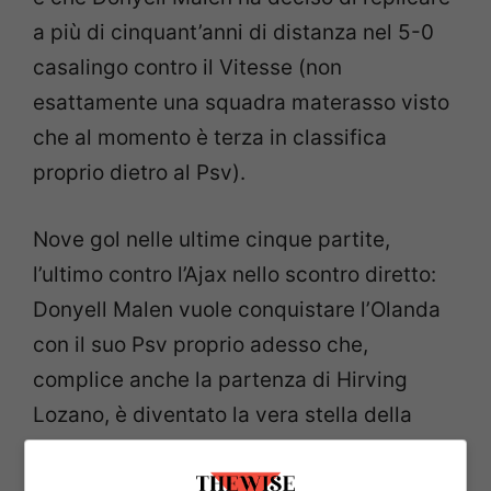
a più di cinquant’anni di distanza nel 5-0
casalingo contro il Vitesse (non
esattamente una squadra materasso visto
che al momento è terza in classifica
proprio dietro al Psv).
Nove gol nelle ultime cinque partite,
l’ultimo contro l’Ajax nello scontro diretto:
Donyell Malen vuole conquistare l’Olanda
con il suo Psv proprio adesso che,
complice anche la partenza di Hirving
Lozano, è diventato la vera stella della
squadra. La sua incidenza si intuisce
anche osservando le sue statistiche