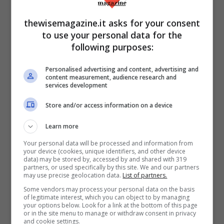
all’interno del match:
durante i novanta
thewisemagazine.it asks for your consent
minuti tenta mediamente quattro tiri in
to use your personal data for the
porta, realizza due dribbling e mette a
following purposes:
disposizione dei compagni 1,2 passaggi
Personalised advertising and content, advertising and
chiave; non solo, ha più dell’80% di
content measurement, audience research and
services development
passaggi completati, che per un
Store and/or access information on a device
attaccante che gioca prevalentemente
sulla fascia non è questione da poco
Learn more
(fonte:
whoscored.com
). Il ragazzo sembra
Your personal data will be processed and information from
your device (cookies, unique identifiers, and other device
aver compiuto dunque il salto di qualità,
data) may be stored by, accessed by and shared with 319
partners, or used specifically by this site. We and our partners
diventando il pericolo offensivo maggiore
may use precise geolocation data.
List of partners.
della squadra olandese: l’obiettivo non può
Some vendors may process your personal data on the basis
of legitimate interest, which you can object to by managing
che essere quello della vittoria del titolo,
your options below. Look for a link at the bottom of this page
or in the site menu to manage or withdraw consent in privacy
che il Psv contenderà fino all’ultimo
and cookie settings.