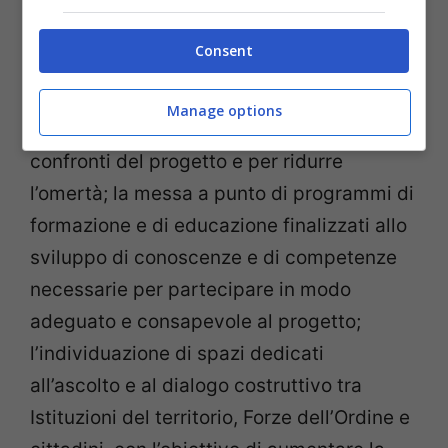
pensati
ad hoc
. Fra questi, vengono
proposti come necessari la promozione di
Consent
campagne sistematiche di
sensibilizzazione e di informazione per
Manage options
rendere i cittadini più fiduciosi nei
confronti del progetto e per ridurre
l’omertà; la messa a punto di programmi di
formazione e di educazione finalizzati allo
sviluppo di conoscenze e di competenze
necessarie per partecipare in modo
adeguato e consapevole al progetto;
l’individuazione di spazi dedicati
all’ascolto e al dialogo costruttivo tra
Istituzioni del territorio, Forze dell’Ordine e