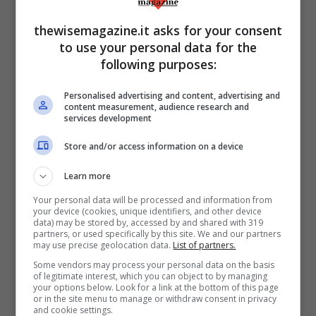
può essere violata con segnalazioni non
corrette o inutili allarmismi, e in secondo
thewisemagazine.it asks for your consent
to use your personal data for the
luogo, ma non da meno, il problema
following purposes:
dell’inserimento nelle chat di persone
malintenzionate, che possono fungere da
Personalised advertising and content, advertising and
content measurement, audience research and
“palo” per attività illecite. Soprattutto la
services development
prima problematica spinge molti a non
Store and/or access information on a device
aderire, per paura di essere vittime di
Learn more
ansie inutili e infondate o di essere
Your personal data will be processed and information from
additate come investigatori privati.
your device (cookies, unique identifiers, and other device
data) may be stored by, accessed by and shared with 319
partners, or used specifically by this site. We and our partners
may use precise geolocation data.
List of partners.
Si ritiene che i nodi problematici citati
Some vendors may process your personal data on the basis
possano nel tempo essere superati, a
of legitimate interest, which you can object to by managing
your options below. Look for a link at the bottom of this page
patto che vengano utilizzati strumenti
or in the site menu to manage or withdraw consent in privacy
and cookie settings.