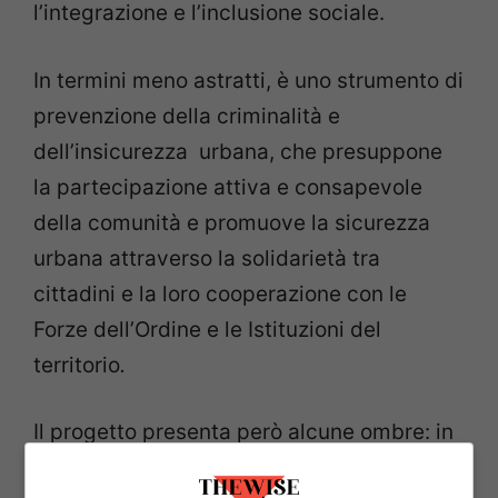
l’integrazione e l’inclusione sociale.
In termini meno astratti, è uno strumento di
prevenzione della criminalità e
dell’insicurezza urbana, che presuppone
la partecipazione attiva e consapevole
della comunità e promuove la sicurezza
urbana attraverso la solidarietà tra
cittadini e la loro cooperazione con le
Forze dell’Ordine e le Istituzioni del
territorio
.
Il progetto presenta però alcune ombre: in
primo luogo il problema della privacy, che