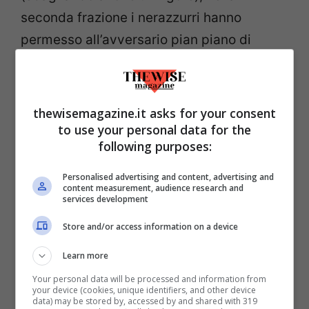
seconda frazione i nerazzurri hanno
permesso all’avversario pian piano di
rientrare in partita, concedendogli prima il
pareggio e, nel finale, addirittura il gol
vittoria. Quando i ritmi calano, l’Atalanta
thewisemagazine.it asks for your consent
stecca: lo si è visto spesso in campionato,
to use your personal data for the
following purposes:
ad esempio nella partita contro la Lazio
(da 3-0 a 3-3).
Personalised advertising and content, advertising and
content measurement, audience research and
services development
In secondo luogo è bene sottolineare
Store and/or access information on a device
anche la difficoltà di questa squadra nel
Learn more
rispondere con personalità ai momenti
decisivi. Era successo due anni fa contro il
Your personal data will be processed and information from
your device (cookies, unique identifiers, and other device
Borussia Dortmund in Europa League, a
data) may be stored by, accessed by and shared with 319