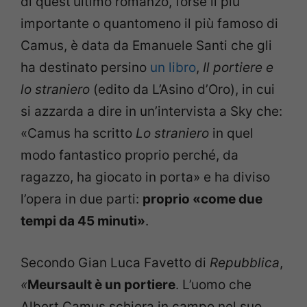
di quest’ultimo romanzo, forse il più
importante o quantomeno il più famoso di
Camus, è data da Emanuele Santi che gli
ha destinato persino
un libro
,
Il portiere e
lo straniero
(edito da L’Asino d’Oro), in cui
si azzarda a dire in un’intervista a Sky che:
«Camus ha scritto
Lo straniero
in quel
modo fantastico proprio perché, da
ragazzo, ha giocato in porta» e ha diviso
l’opera in due parti:
proprio «come due
tempi da 45 minuti»
.
Secondo Gian Luca Favetto di
Repubblica
,
«
Meursault è un portiere
. L’uomo che
Albert Camus schiera in campo nel suo