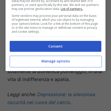
il personaggio di Raymond Rambert
data) may be stored by, accessed by and shared with 319
partners, or used specifically by this site. We and our partners
(trasposizione di Jean-Paul Sartre) discute
may use precise geolocation data.
List of partners.
con un ex calciatore sul professionismo
Some vendors may process your personal data on the basis
of legitimate interest, which you can object to by managing
inglese, sul modulo WW (il 2-3-2-3) e su
your options below. Look for a link at the bottom of this page
or in the site menu to manage or withdraw consent in privacy
quanto sia decisivo il ruolo di
and cookie settings.
centrocampista nel gioco del calcio, ne
Lo
Consent
straniero,
dove Meursault assiste dal
balcone alla orda di gente che va e ritorna
Manage options
dallo stadio di calcio e che si sente felice
solamente la domenica pomeriggio, in una
vita di indifferenza e apatia.
Leggi anche:
Depressione: la silenziosa
oscurità nel cuore del calcio
.