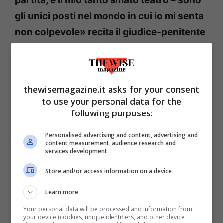
partita, e il mio tanto amato teatro – sono
gli unici posti nel mondo in cui io mi senta
non colpevole» recita il giudice-penitente
Jean-Baptiste Clamence
, nel suo
monologo lungo un intero romanzo,
La
caduta
, e non è difficile verificare quanto
thewisemagazine.it asks for your consent
questa frase sia autobiografica; proprio un
to use your personal data for the
anno prima di morire Camus dichiarò che
following purposes:
durante la vita il teatro e il calcio fossero
Personalised advertising and content, advertising and
state le sue uniche vere università. Pur
content measurement, audience research and
services development
senza dedicargli, come detto, spazio in
Store and/or access information on a device
un’intera opera,
il calcio e gli stadi sono
sempre citati nei romanzi di Camus
: nel
Learn more
già citato
Il primo uomo,
ne
La peste
dove
Your personal data will be processed and information from
your device (cookies, unique identifiers, and other device