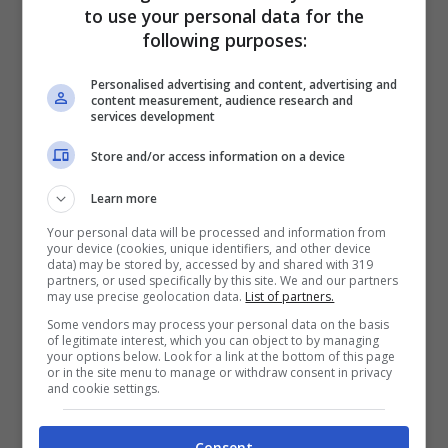
to use your personal data for the
following purposes:
Weerasethakul ben descrive in questa
Personalised advertising and content, advertising and
opera illuminante la filosofia buddista del
content measurement, audience research and
services development
samsara
, ovvero dell’esistenza intesa
come un ciclo di vita che riguarda tutti gli
Store and/or access information on a device
esseri in cui la morte non rappresenta la
Learn more
fine ma un passaggio, una rinascita.
Your personal data will be processed and information from
Accanto a questa visione troviamo un altro
your device (cookies, unique identifiers, and other device
data) may be stored by, accessed by and shared with 319
dei punti cardine della religione buddista e
partners, or used specifically by this site. We and our partners
may use precise geolocation data.
List of partners.
più in generale della cultura asiatica, il
Some vendors may process your personal data on the basis
of legitimate interest, which you can object to by managing
concetto di karma. Boonmee sa che la sua
your options below. Look for a link at the bottom of this page
or in the site menu to manage or withdraw consent in privacy
malattia può essere letta come
and cookie settings.
conseguenza dell’aver ucciso diversi
comunisti durante la guerra e che questo è
Consent