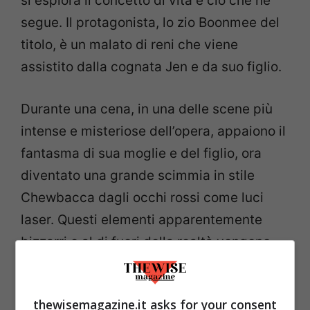
si esplora il concetto di vita e ciò che ne
segue. Il protagonista, lo zio Boonmee del
titolo, è un malato di reni che viene
assistito dalla cognata Jen e da suo figlio.
Durante una cena, in una delle scene più
intense e misteriose dell’opera, appaiono il
fantasma di sua moglie e del figlio, ora
diventato una grande scimmia in stile
Chewbacca dagli occhi rossi come luci
laser. Questi elementi apparentemente
bizzarri e al di fuori della realtà vengono
però introdotti con lo stesso spirito che
permea tutto il film, un sentimento di pace
thewisemagazine.it asks for your consent
e accettazione della circolarità della vita.