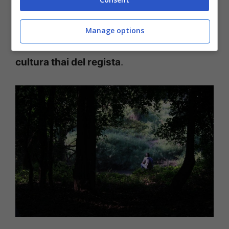
il suo modo di liberarsene.
Spiritualità e
modernità si legano tra loro nel singolare
Manage options
modo di rappresentare e far conoscere la
cultura thai del regista
.