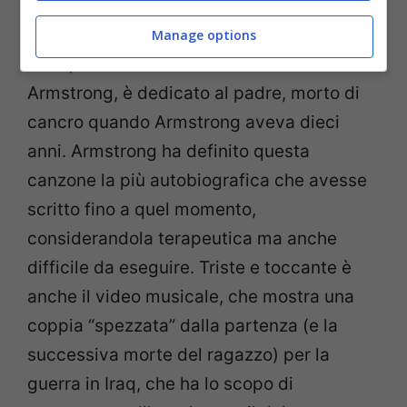
Questo è un
brano
del 2005 dei Green Day,
famosissima band pop punk californiana. Il
Manage options
testo,
scritto dal
frontman
Billie Joe
Armstrong, è dedicato al padre, morto di
cancro quando Armstrong aveva dieci
anni. Armstrong ha definito questa
canzone la più autobiografica che avesse
scritto fino a quel momento,
considerandola terapeutica ma anche
difficile da eseguire. Triste e toccante è
anche il video musicale, che
mostra una
coppia “spezzata” dalla partenza (e la
successiva morte del ragazzo) per la
guerra in Iraq, che ha lo scopo di