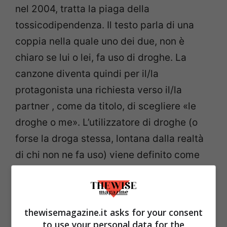
nel 2004, tratta la piaga della
tossicodipendenza. Il testo parla di una
coppia nella quale uno dei due, non è
chiaro se lui o lei, fa uso di droghe. La
canzone diventa quindi per il/la
protagonista una richiesta verso il/la
partner , come da titolo, di scegliere «le
droghe o me». L’utilizzatore di droghe (o
forse la droga stessa, lontana dalla realtà
di chi non ne fa uso) viene definito come
«lo sconosciuto accanto a me», che
«scava un grosso buco, nel quale finiremo
entrambi». Il testo pare essere intervallato
thewisemagazine.it asks for your consent
dalle parole dello/a stesso/a partner
to use your personal data for the