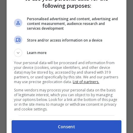
tossicodipendente, che dice di aver
following purposes:
bisogno dell’altro/a per riprendere la guida
Personalised advertising and content, advertising and
della situazione.
content measurement, audience research and
services development
Store and/or access information on a device
Il finale è aperto, con una frase che
potrebbe essere pronunciata da entrambi,
Learn more
come se fosse una speranza: «Tieni stretto
Your personal data will be processed and information from
your device (cookies, unique identifiers, and other device
il mio cuore, in un posto dove le droghe
data) may be stored by, accessed by and shared with 319
partners, or used specifically by this site. We and our partners
non arrivano, dove il sole rallenta, tienimi
may use precise geolocation data.
List of partners.
sempre vicino a te».
Some vendors may process your personal data on the basis
of legitimate interest, which you can object to by managing
your options below. Look for a link at the bottom of this page
or in the site menu to manage or withdraw consent in privacy
Wake Me Up When September
and cookie settings.
Ends
Consent