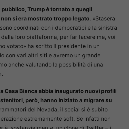
l pubblico, Trump è tornato a quegli
a, non si era mostrato troppo legato
. «Stasera
i sono coordinati con i democratici e la sinistra
dalla loro piattaforma, per far tacere me, voi
no votato» ha scritto il presidente in un
 con vari altri siti e avremo un grande
mo anche valutando la possibilità di una
».
lla Casa Bianca abbia inaugurato nuovi profili
sostenitori, però, hanno iniziato a migrare su
ammatori del Nevada, il social si è subito
oderazione estremamente soft. Se infatti non
er è, sostanzialmente, un clone di Twitter – i