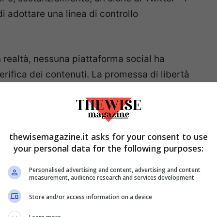
 adottare una linea di controllo
in realtà, nessuna piattaforma social ha
verifica dei contenuti. La promessa di libertà
isti dell’estrema destra statunitense.
Tra i primi
residenziale Rudy Giuliani, il deputato
luencer anti-immigrazione Laura Loomer e
thewisemagazine.it asks for your consent to use
dell’ultima settimana che Parler ha raggiunto il
your personal data for the following purposes:
i nella base repubblicana auspicano che lo
Personalised advertising and content, advertising and content
measurement, audience research and services development
arler
Store and/or access information on a device