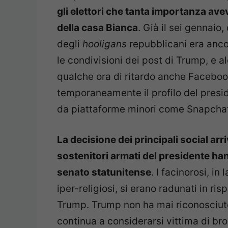
gli elettori che tanta importanza avev
della casa Bianca
. Già il sei gennaio
degli
hooligans
repubblicani era ancor
le condivisioni dei post di Trump, e a
qualche ora di ritardo anche Facebo
temporaneamente il profilo del preside
da piattaforme minori come Snapchat
La decisione dei principali social arri
sostenitori armati del presidente han
senato statunitense
. I facinorosi, in
iper-religiosi, si erano radunati in ri
Trump. Trump non ha mai riconosciuto l
continua a considerarsi vittima di bro