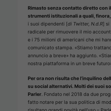
Rimasto senza contatto diretto con i
strumenti istituzionali a quali, finor
i suoi dipendenti [
di Twitter, N.d.R
] s
radicale per rimuovere il mio account 
e i 75 milioni di americani che mi han
comunicato stampa. «Stiamo trattando
annuncio a breve» ha aggiunto. «Stia
nostra piattaforma in un breve futuro
Per ora non risulta che l’inquilino de
su social alternativi. Molti dei suoi 
Parler
. Fondato nel 2018 da due progr
fatto notare per la sua politica di m
risultano grandi novità nell’uso – Parl