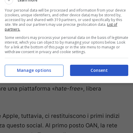
Learn more
nsare, il sito web dell’app non ha niente di
Your personal data will be processed and information from your device
la Silicon Valley
. La grafica è pulita e
(cookies, unique identifiers, and other device data) may be stored by,
accessed by and shared with 319 partners, or used specifically by this
 quelli di Instagram, le parole che si
site. We and our partners may use precise geolocation data.
List of
partners.
rtà», «fiducia», «privacy».
Some vendors may process your personal data on the basis of legitimate
interest, which you can object to by managing your options below. Look
for a link at the bottom of this page or in the site menu to manage or
, religione, opinioni politiche, scelte
withdraw consent in privacy and cookie settings.
ati allo stesso modo sulle nostre linee guida»
o, che aggiunge anche un ironico «eccetto per
Manage options
Consent
l resto della pagina rimanda alla neutralità dei
eare una piattaforma «
hate-free
», libera
Apple, tuttavia, ci restituiscono i primi indizi
zza questo social. Al primo posto OAN, la rete