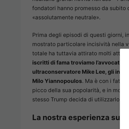
fondatori hanno promesso da subito di
«assolutamente neutrale».
Prima degli episodi di questi giorni, 
mostrato particolare incisività nella 
totale ha tuttavia attirato molti attiv
iscritti di fama troviamo l’avvocato p
ultraconservatore Mike Lee, gli inf
Milo Yiannopoulos
. Ma è con i fatti 
picco della sua popolarità, e in molt
stesso Trump decida di utilizzarlo.
La nostra esperienza su P