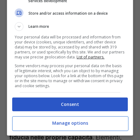
services development
imboccare poi la picchiata sullo
schuss
finale
, il rettilineo verso il traguardo dove
Store and/or access information on a device
un pubblico da stadio solleva il suo
Learn more
ruggito.
Your personal data will be processed and information from
your device (cookies, unique identifiers, and other device
data) may be stored by, accessed by and shared with 319
Leggi anche:
Sci alpino, torna lo spettacolo
partners, or used specifically by this site. We and our partners
may use precise geolocation data.
List of partners.
del Circo Bianco
.
Some vendors may process your personal data on the basis
of legitimate interest, which you can object to by managing
your options below. Look for a link at the bottom of this page
La pista delle leggende
or in the site menu to manage or withdraw consent in privacy
and cookie settings.
Per affrontare le numerose traversie che
Consent
caratterizzano la Streif è dunque
necessaria una tecnica sopraffina, unita a
Manage options
una massiccia dose di coraggio e di
fiducia nelle proprie capacità
. Elementi,