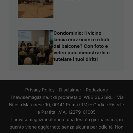
Condominio: il vicino
lancia mozziconi e rifiuti
dal balcone? Con foto e
video puoi dimostrarlo e
tutelare i tuoi diritti
Privacy Policy
-
Disclaimer
-
Redazione
Thewisemagazine.it di proprietà di WEB 365 SRL - Via
Nicola Marchese 10, 00141 Roma (RM) - Codice Fiscale
e Partita I.V.A. 12279101005
Thewisemagazine.it non è una testata giornalistica, in
quanto viene aggiornato senza alcuna periodicità. Non