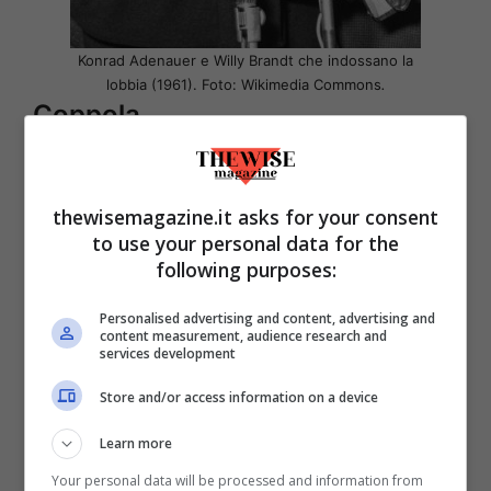
Konrad Adenauer e Willy Brandt che indossano la
lobbia (1961). Foto: Wikimedia Commons
.
Coppola
Cappello decisamente informale, è
conosciuto nei paesi anglosassoni come
thewisemagazine.it asks for your consent
flat cap
o
driving hat
.
Nacque
to use your personal data for the
following purposes:
dall’esigenza di avere un cappello che si
potesse usare alla guida delle automobili
,
Personalised advertising and content, advertising and
content measurement, audience research and
che spesso, a inizio secolo scorso, erano
services development
decappottabili. Questo è un berretto con
Store and/or access information on a device
visiera, dalla fattura sportiva,
Learn more
normalmente associato alla pratica della
Your personal data will be processed and information from
caccia. Oggi è abbastanza utilizzato e si