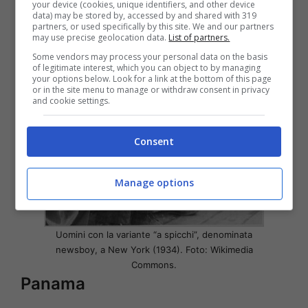
your device (cookies, unique identifiers, and other device
data) may be stored by, accessed by and shared with 319
adatta bene a situazioni informali.
partners, or used specifically by this site. We and our partners
may use precise geolocation data.
List of partners.
Some vendors may process your personal data on the basis
of legitimate interest, which you can object to by managing
your options below. Look for a link at the bottom of this page
or in the site menu to manage or withdraw consent in privacy
and cookie settings.
Consent
Manage options
Uomini con la variante “a spicchi”, denominata
newsboy, a New York (1934). Foto: Wikimedia
Commons.
Panama