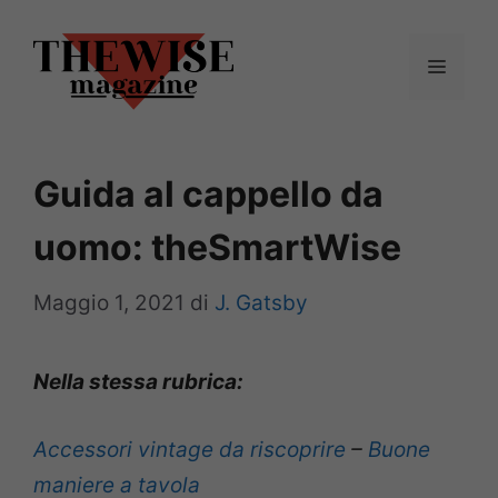
Vai
al
Menu
contenuto
Guida al cappello da
uomo: theSmartWise
Maggio 1, 2021
di
J. Gatsby
Nella stessa rubrica:
Accessori vintage da riscoprire
–
Buone
maniere a tavola