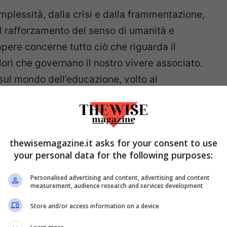
plessità, dalla crisi e dalla frammentazione,
l rafforzamento del senso di umanità e
ere concerne tutto ciò che riguarda il
alori che governano il nostro vivere associato.
ul mondo dell’educazione, volto al
unto di vista, è un incontro in cui due o più
thewisemagazine.it asks for your consent to use
comunate dal dialogo, che è lo strumento per
your personal data for the following purposes:
ca. Non test, non diagnosi, ma discorsi,
persone, nel riconoscimento di
Personalised advertising and content, advertising and content
measurement, audience research and services development
iù e vedono meglio, anche se si hanno
omento.
Store and/or access information on a device