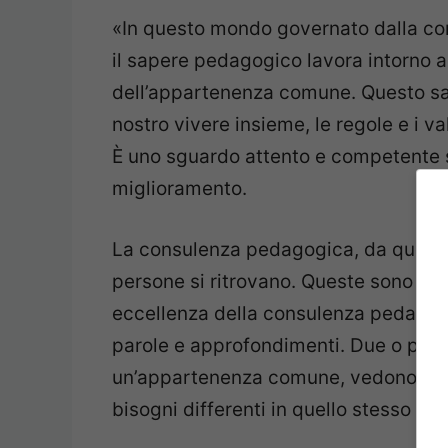
«In questo mondo governato dalla com
il sapere pedagogico lavora intorno a
dell’appartenenza comune. Questo sap
nostro vivere insieme, le regole e i v
È uno sguardo attento e competente s
miglioramento.
La consulenza pedagogica, da questo p
persone si ritrovano. Queste sono ac
eccellenza della consulenza pedagogi
parole e approfondimenti. Due o più 
un’appartenenza comune, vedono di p
bisogni differenti in quello stesso m