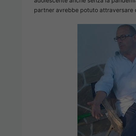
adolescente anche senza la pandemia,
partner avrebbe potuto attraversare cr