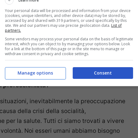
Learn more
 pratiche di consulenza più antica: Socrate
Your personal data will be processed and information from your device
(cookies, unique identifiers, and other device data) may be stored by,
pre le persone si confrontano per risolvere i
accessed by and shared with 319 partners, or used specifically by this
site. We and our partners may use precise geolocation data.
List of
, la parola è indispensabile».
partners.
Some vendors may process your personal data on the basis of legitimate
interest, which you can object to by managing your options below. Look
tà possibile
.
for a link at the bottom of this page or in the site menu to manage or
withdraw consent in privacy and cookie settings.
ltà sono aumentate, anche in famiglia.
Manage options
Consent
contrate nella sua attività lavorativa?
n professionista?
ituazioni, inevitabilmente la preoccupazione
ausa della crisi della socialità,
 per la salute. Tutti ci siamo trovati a vivere
ra volontà. Noi esseri umani abbiamo bisogno