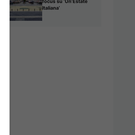
focus su ‘Un’Estate
Italiana’