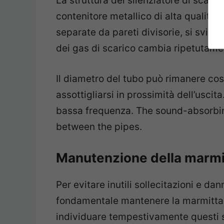
La struttura del silenziatore di scaric
contenitore metallico di alta qualità 
separate da pareti divisorie, si svilu
dei gas di scarico cambia ripetutame
Il diametro del tubo può rimanere cos
assottigliarsi in prossimità dell’uscita
bassa frequenza. The sound-absorbing
between the pipes.
Manutenzione della marmi
Per evitare inutili sollecitazioni e dan
fondamentale mantenere la marmitta 
individuare tempestivamente questi s