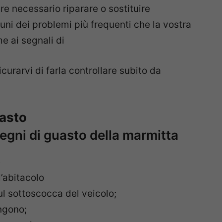
re necessario riparare o sostituire
ni dei problemi più frequenti che la vostra
e ai segnali di
urarvi di farla controllare subito da
uasto
segni di guasto della marmitta
e
’abitacolo
ul sottoscocca del veicolo;
ngono;