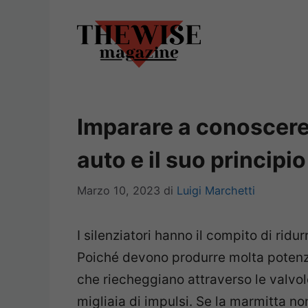
Vai
al
contenuto
Imparare a conoscere 
auto e il suo princip
Marzo 10, 2023
di
Luigi Marchetti
I silenziatori hanno il compito di ridu
Poiché devono produrre molta potenz
che riecheggiano attraverso le valvol
migliaia di impulsi. Se la marmitta n