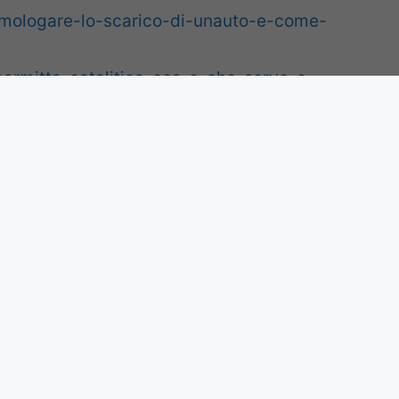
omologare-lo-scarico-di-unauto-e-come-
marmitta-catalitica-cos-e-che-serve-e-
Privacy Policy
-
Disclaimer
-
Redazione
EB 365 SRL - Via Nicola Marchese 10, 00141 Roma (RM) - Codice
tica, in quanto viene aggiornato senza alcuna periodicità. Non p
ai sensi della legge n. 62 del 07.03.2001
Copyright ©2026 - Tutti i diritti riservati -
Contattaci