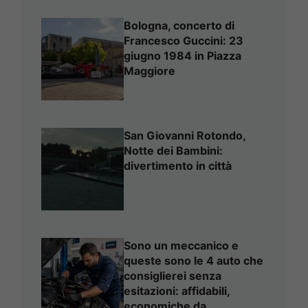
Bologna, concerto di
Francesco Guccini: 23
giugno 1984 in Piazza
Maggiore
San Giovanni Rotondo,
Notte dei Bambini:
divertimento in città
Sono un meccanico e
queste sono le 4 auto che
consiglierei senza
esitazioni: affidabili,
economiche da