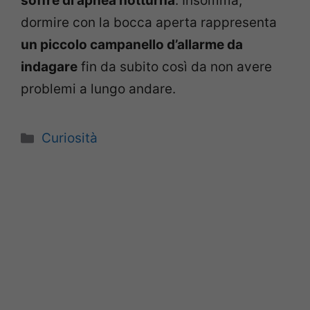
soffre di apnea notturna
. Insomma,
dormire con la bocca aperta rappresenta
un piccolo campanello d’allarme da
indagare
fin da subito così da non avere
problemi a lungo andare.
Categorie
Curiosità