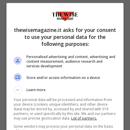
aperta – TheWiseMagazine.it
In genere,
la formazione che porta al naso
thewisemagazine.it asks for your consent
chiuso
, e di conseguenza a dormire con la
to use your personal data for the
bocca aperta,
può essere innescata da
following purposes:
allergie o da un setto nasale deviato
.
Personalised advertising and content, advertising and
Inoltre la
congestione nasale può anche
content measurement, audience research and
services development
sorgere in presenza dell’assunzione di
alcuni farmaci
.
Store and/or access information on a device
Learn more
Naturalmente, questo problema
va a
Your personal data will be processed and information from
peggiorare nel momento in cui ci
your device (cookies, unique identifiers, and other device
data) may be stored by, accessed by and shared with 319
stendiamo a letto
. Quando ci sdraiamo,
partners, or used specifically by this site. We and our partners
may use precise geolocation data.
List of partners.
spiega il chirurgo,
i vasi sanguigni che
Some vendors may process your personal data on the basis