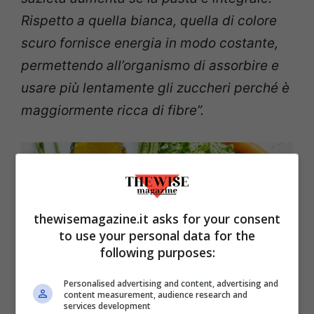
Rispetto a quella bianca, quella di colore
scuro fornisce energia in modo costante,
permettendo all’organismo di assorbire e
usare più lentamente gli zuccheri perché è
maggiormente ricca di fibre”.
thewisemagazine.it asks for your consent
to use your personal data for the
following purposes:
Personalised advertising and content, advertising and
content measurement, audience research and
services development