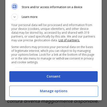
La pasta al pomodoro fornisce molta energia –
Store and/or access information on a device
thewisemagazine.it
Learn more
Partiamo dal presupposto che la pasta al
Your personal data will be processed and information from
your device (cookies, unique identifiers, and other device
pomodoro saltata in padella è
data) may be stored by, accessed by and shared with 319
partners, or used specifically by this site. We and our partners
decisamente migliore rispetto ad un piatto
may use precise geolocation data.
List of partners.
Some vendors may process your personal data on the basis
di penne con olio a crudo e non solo
of legitimate interest, which you can object to by managing
your options below. Look for a link at the bottom of this page
perché è migliore al palato e quindi dal
or in the site menu to manage or withdraw consent in privacy
and cookie settings.
punto di vista del sapore, ma anche
perché è decisamente ricca di nutrienti
ed
Consent
ha una fonte di licopene importante:
“
Questo antiossidante, utile per
Manage options
combattere l’invecchiamento, con la
cottura diventa maggiormente disponibile.