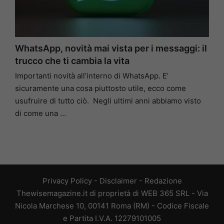
WhatsApp, novità mai vista per i messaggi: il
trucco che ti cambia la vita
Importanti novità all’interno di WhatsApp. E’
sicuramente una cosa piuttosto utile, ecco come
usufruire di tutto ciò. Negli ultimi anni abbiamo visto
di come una …
Privacy Policy
-
Disclaimer
-
Redazione
Thewisemagazine.it di proprietà di WEB 365 SRL - Via
Nicola Marchese 10, 00141 Roma (RM) - Codice Fiscale
e Partita I.V.A. 12279101005