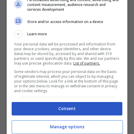
content measurement, audience research and
services development
Store and/or access information on a device
Learn more
Your personal data will be processed and information from
your device (cookies, unique identifiers, and other device
data) may be stored by, accessed by and shared with 319
partners, or used specifically by this site. We and our partners
may use precise geolocation data.
List of partners.
Some vendors may process your personal data on the basis
of legitimate interest, which you can object to by managing
your options below. Look for a link at the bottom of this page
or in the site menu to manage or withdraw consent in privacy
Bologna, proiezioni all’Arena Puccini: fino al
and cookie settings.
9 settembre
Fino al 9 settembre all’Arena Puccini di Bologna,
Consent
proiezioni serali con musica e ristoro.
Manage options