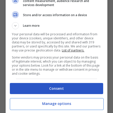
content measurement, audience research and
services development
Store and/or access information on a device
Learn more
Your personal data will be processed and information from
your device (cookies, unique identifiers, and other device
data) may be stored by, accessed by and shared with 319
partners, or used specifically by this site. We and our partners
may use precise geolocation data.
List of partners.
Some vendors may process your personal data on the basis
of legitimate interest, which you can object to by managing
your options below. Look for a link at the bottom of this page
Formia, bellezze raccontate su Rai 1: focus
or in the site menu to manage or withdraw consent in privacy
and cookie settings.
su ‘Un’Estate Italiana’
Formia raccontata su Rai 1 in ‘Un’Estate Italiana’.
Consent
Bellezze storiche e paesaggistiche in primo piano.
Manage options