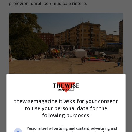
proiezioni serali con musica e ristoro.
Latina, donazione della Torcia Olimpica di
thewisemagazine.it asks for your consent
Milano Cortina 2026
to use your personal data for the
La Torcia Olimpica di Milano Cortina 2026 arriva a
following purposes:
Latina come simbolo di gratitudine per la comunità.
Personalised advertising and content, advertising and