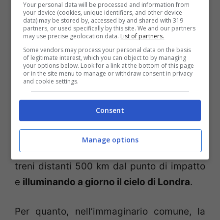
Your personal data will be processed and information from
pezzo della cometa Encke o un “semplice”
your device (cookies, unique identifiers, and other device
data) may be stored by, accessed by and shared with 319
asteroide, secondo le varie teorie,
del
partners, or used specifically by this site. We and our partners
may use precise geolocation data.
List of partners.
diametro superiore ai 50 metri
, esplose tra
Some vendors may process your personal data on the basis
i 5 e i 10 chilometri sopra la zona,
of legitimate interest, which you can object to by managing
your options below. Look for a link at the bottom of this page
provocando
un’onda d’urto simile ad una
or in the site menu to manage or withdraw consent in privacy
and cookie settings.
bomba atomica di potenza compresa tra i
3 e i 5 megatoni
(stima postuma, al
Consent
ribasso), che spianò
2.150 chilometri
quadrati di taiga
, distruggendo milioni di
Manage options
alberi, facendo quasi deragliare alcuni
treni distanti 500 km dal punto di impatto
e
illuminando a giorno il cielo di Londra
.
Per quanto, nell’immaginario comune, la