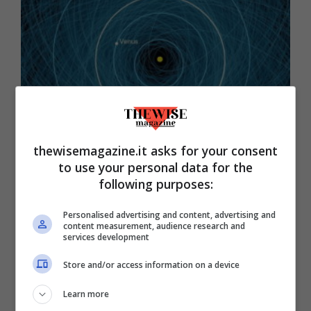
thewisemagazine.it asks for your consent
to use your personal data for the
Una mappa fornita dalla NASA delle orbite degli asteroidi
following purposes:
potenzialmente pericolosi.
Personalised advertising and content, advertising and
content measurement, audience research and
Era una fredda mattina di giugno del 1908
services development
nella
taiga siberiana
, e arrivò la
Store and/or access information on a device
distruzione. In seguito fu chiamato
l’evento
Learn more
Tunguska
(dal nome della regione): un