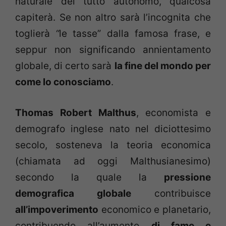
naturale del tutto autonomo, qualcosa
capiterà. Se non altro sarà l’incognita che
toglierà
“
le tasse” dalla famosa frase, e
seppur non significando annientamento
globale, di certo sarà
la fine del mondo per
come lo conosciamo
.
Thomas Robert Malthus
, economista e
demografo inglese nato nel diciottesimo
secolo, sosteneva la teoria economica
(chiamata ad oggi Malthusianesimo)
secondo la quale la
pressione
demografica globale
contribuisce
all’impoverimento
economico e planetario,
contribuendo all’aumento
di fame e