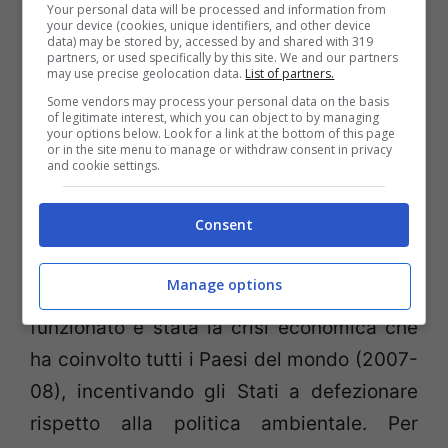
ancora in via di sviluppo (Cina, Sudafrica)
Your personal data will be processed and information from
your device (cookies, unique identifiers, and other device
è stato lasciare che questi continuassero
data) may be stored by, accessed by and shared with 319
partners, or used specifically by this site. We and our partners
ad inquinare e, conseguentemente,
may use precise geolocation data.
List of partners.
l’impatto generale sull’ambiente non è
Some vendors may process your personal data on the basis
of legitimate interest, which you can object to by managing
stato significativo.
È mancata anche
your options below. Look for a link at the bottom of this page
or in the site menu to manage or withdraw consent in privacy
l’adesione dei maggiori inquinatori del
and cookie settings.
mondo, come Usa, Canada, Giappone e
Consent
Russia, cosicché l’efficacia dell’Accordo è
risultata pressoché nulla
. La ragione
Manage options
principale per cui il Protocollo non ha
funzionato è stata la crisi economica che
ha coinvolto tutti i Paesi del mondo (2007-
08), incentivando gli Stati a defezionare
rispetto alla politica ambientale. Per