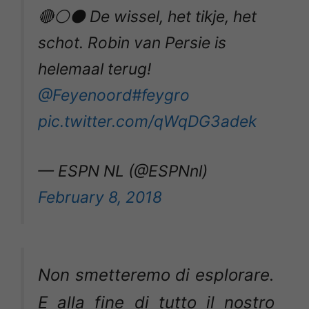
🔴⚪️⚫️ De wissel, het tikje, het
schot. Robin van Persie is
helemaal terug!
@Feyenoord
#feygro
pic.twitter.com/qWqDG3adek
— ESPN NL (@ESPNnl)
February 8, 2018
Non smetteremo di esplorare.
E alla fine di tutto il nostro