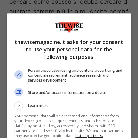
pensare come spesso si debba cercare di
puntare sempre più in alto. Anche perché
oltre a essersi fatto conoscere con la
maglia
Oranje
, col biancorosso dei
Gunners
ha totalizzato 132 reti in 278
thewisemagazine.it asks for your consent
to use your personal data for the
presenze: un bel biglietto da visita quando
following purposes:
si bussa alla porta di un allenatore come
Sir Alex Ferguson.
Van Persie arriva a
Personalised advertising and content, advertising and
content measurement, audience research and
Manchester nell’ultima stagione di quella
services development
che è stata un’icona dell’United, mettendo
Store and/or access information on a device
a segno 30 reti in tutte le competizioni e
Learn more
aiutando la squadra a trionfare in Premier,
Your personal data will be processed and information from
oltre a vincere il secondo titolo di
your device (cookies, unique identifiers, and other device
data) may be stored by, accessed by and shared with 319
capocannoniere del campionato inglese
.
partners, or used specifically by this site. We and our partners
may use precise geolocation data.
List of partners.